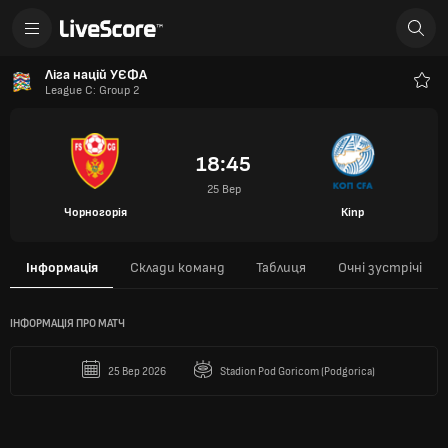
Ліга націй УЄФА
League C: Group 2
Улюб
18:45
25 Вер
Чорногорія
Кіпр
Інформація
Склади команд
Таблиця
Очні зустрічі
ІНФОРМАЦІЯ ПРО МАТЧ
25 Вер 2026
Stadion Pod Goricom (Podgorica)