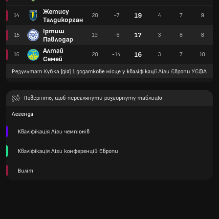
Жетису
19
14
20
-7
4
7
9
Талдикорган
Іртиш
17
15
19
-6
3
8
8
Павлодар
Алтай
16
16
20
-14
3
7
10
Семей
Результат Кубка [дія] 1 додаткове місце у кваліфікації Ліги Європи УЄФА
Поверніть, щоб переглянути розгорнуту таблицю
Легенда
Кваліфікація Ліги чемпіонів
Кваліфікація Ліги конференцій Європи
Виліт