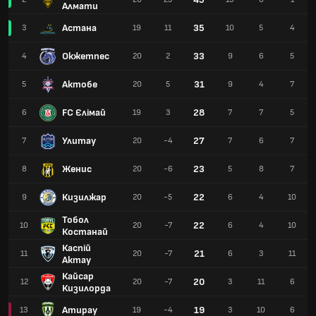
Алмати
Астана
35
3
19
11
10
5
4
Окжетпес
33
4
20
2
9
6
5
Актобе
31
5
20
5
9
4
7
FC Єлімай
28
6
19
3
7
7
5
Улитау
27
7
20
-4
7
6
7
Женис
23
8
20
-6
5
8
7
Кизилжар
22
9
20
-5
6
4
10
Тобол
22
10
20
-7
6
4
10
Костанай
Каспій
21
11
20
-7
6
3
11
Актау
Кайсар
20
12
20
-7
3
11
6
Кизилорда
Атирау
19
13
19
-4
3
10
6