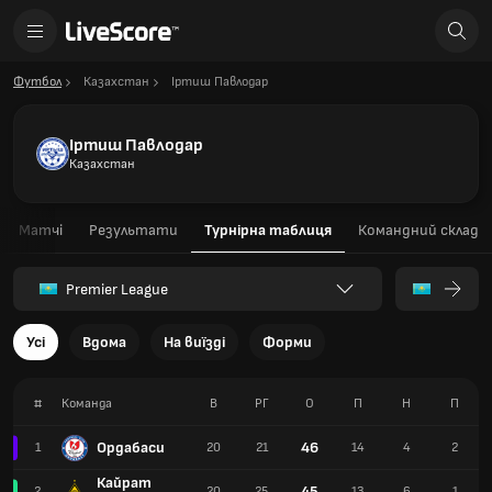
Футбол
Казахстан
Іртиш Павлодар
Іртиш Павлодар
Казахстан
Матчі
Результати
Турнірна таблиця
Командний склад
Premier League
Усі
Вдома
На виїзді
Форми
#
Команда
В
РГ
О
П
Н
П
Ордабаси
46
1
20
21
14
4
2
Кайрат
45
2
20
25
13
6
1