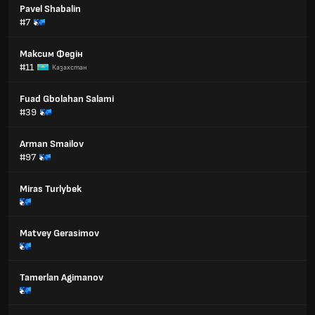
Pavel Shabalin
#7
Максим Федін
#11
Казахстан
Fuad Gbolahan Salami
#39
Arman Smailov
#97
Miras Turlybek
Matvey Gerasimov
Tamerlan Agimanov