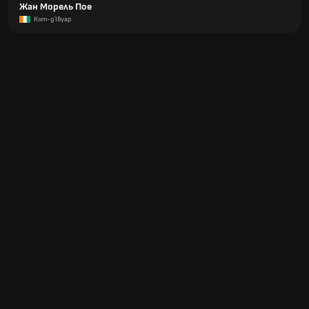
Жан Морель Пое
Кот-д´Івуар