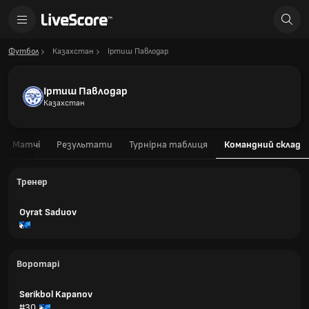
Футбол
Казахстан
Іртиш Павлодар
Іртиш Павлодар
Казахстан
Матчі
Результати
Турнірна таблиця
Командний склад
Тренер
Oyrat Saduov
Воротарі
Serikbol Kapanov
#30