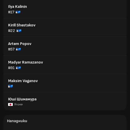
Ilya Kalinin
#17
Kirill Shestakov
#22
Artem Popov
#57
Madyar Ramazanov
#91
Maksim Vaganov
Юші Шимамура
Японія
Нападники