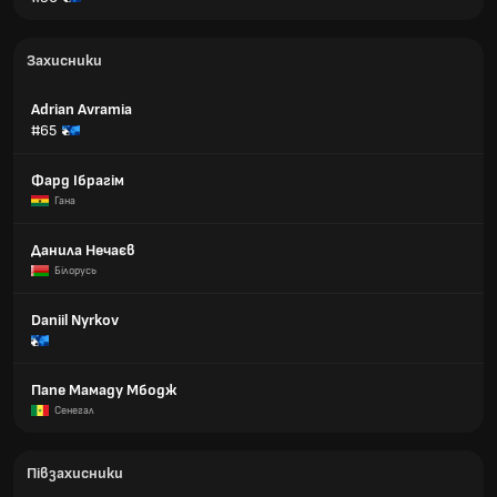
Захисники
Adrian Avramia
#65
Фард Ібрагім
Гана
Данила Нечаєв
Білорусь
Daniil Nyrkov
Папе Мамаду Мбодж
Сенегал
Півзахисники