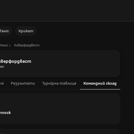
Теніс
Крикет
Уельс
Хаверфордвест
аверфордвест
льс
чі
Результати
Турнірна таблиця
Командний склад
ennock