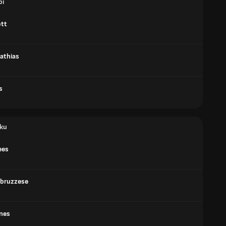
рі
ott
athias
s
ки
ees
bruzzese
ones