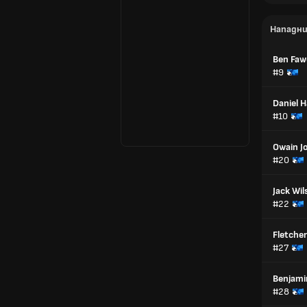
Нападн
Ben Faw
#9
Daniel 
#10
Owain J
#20
Jack Wi
#22
Fletcher
#27
Benjam
#28