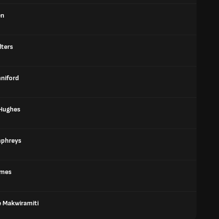
en
lters
nniford
 Hughes
mphreys
ames
 Makwiramiti