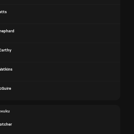
atts
hephard
Carthy
Watkins
cGuire
сники
cotcher