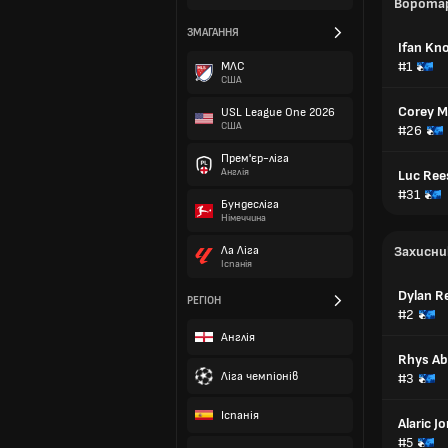
Ворота
ЗМАГАННЯ
Ifan Kn
#1
МЛС
США
Corey M
USL League One 2026
США
#26
Прем'єр-ліга
Англія
Luc Ree
#31
Бундесліга
Німеччина
Ла Ліга
Захисни
Іспанія
Dylan R
РЕГІОН
#2
Англія
Rhys Ab
Ліга чемпіонів
#3
Іспанія
Alaric J
#5