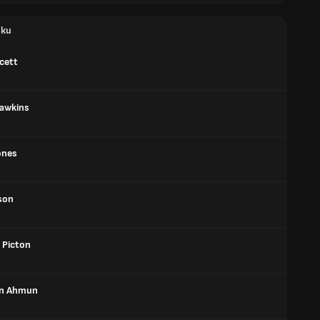
ики
cett
Hawkins
ones
lson
 Picton
in Ahmun