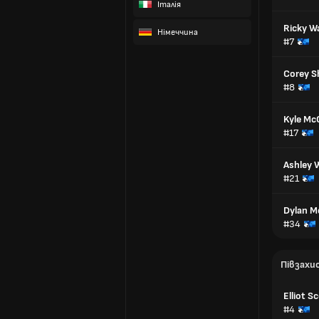
Італія
Ricky W
Німеччина
#7
Corey S
#8
Kyle Mc
#17
Ashley 
#21
Dylan M
#34
Півзахи
Elliot S
#4