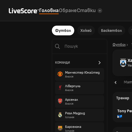
Головна
Обране
Ставки
Футбол
Хокей
Баскетбол
Футбол
Х
КОМАНДИ
Уе
Манчестер Юнайтед
Англія
Огляд
Мат
Ліверпуль
Англія
Тренер
Арсенал
Англія
Tony P
Реал Мадрид
Іспанія
Барселона
Іспанія