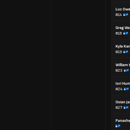
Luc Ow
#14
Greg Wa
#18
Kyle Ke
#19
William
#23
Iori Hu
#24
Osian J
#27
Panashe