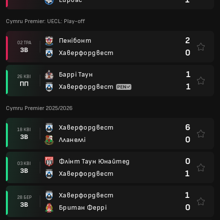
Cymru Premier: UECL: Play-off
2
Пенібонт
02 ТРА
ЗВ
0
Хаверфордвест
1
Баррі Таун
26 КВІ
ПП
1
Хаверфордвест
Cymru Premier 2025/2026
6
Хаверфордвест
18 КВІ
ЗВ
0
Лланеллі
0
Флінт Таун Юнайтед
03 КВІ
ЗВ
1
Хаверфордвест
1
Хаверфордвест
28 БЕР
ЗВ
0
Британ Феррі