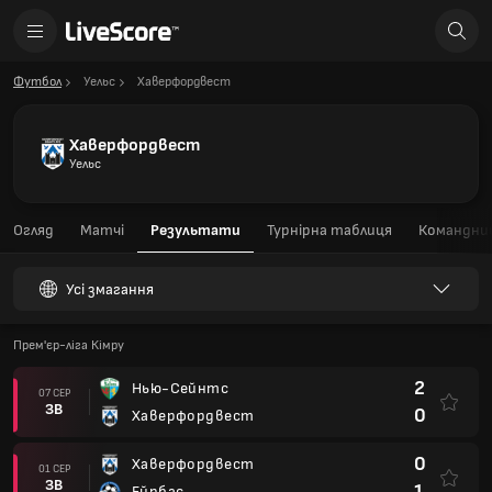
Футбол
Уельс
Хаверфордвест
Хаверфордвест
Уельс
Огляд
Матчі
Результати
Турнірна таблиця
Командний
Усі змагання
Прем'єр-ліга Кімру
2
Нью-Сейнтс
07 СЕР
ЗВ
0
Хаверфордвест
0
Хаверфордвест
01 СЕР
ЗВ
1
Ейрбас