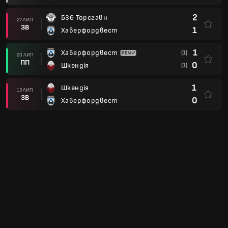
2
Б36 Торсгавн
27 ЛИП
ЗВ
1
Хаверфордвест
1
Хаверфордвест
(1)
20 ЛИП
ПП
0
Шкендія
(1)
1
Шкендія
13 ЛИП
ЗВ
0
Хаверфордвест