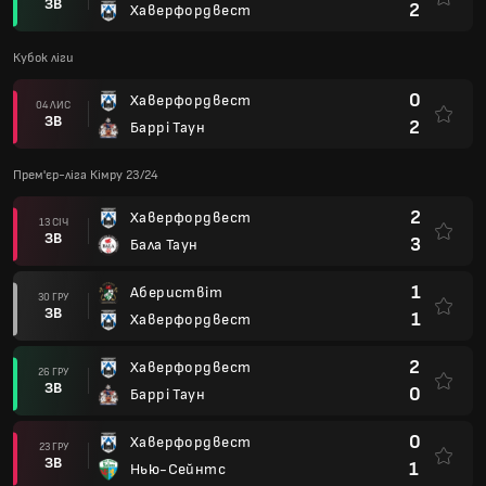
ЗВ
2
Хаверфордвест
Кубок ліги
0
Хаверфордвест
04 ЛИС
ЗВ
2
Баррі Таун
Прем'єр-ліга Кімру 23/24
2
Хаверфордвест
13 СІЧ
ЗВ
3
Бала Таун
1
Абериствіт
30 ГРУ
ЗВ
1
Хаверфордвест
2
Хаверфордвест
26 ГРУ
ЗВ
0
Баррі Таун
0
Хаверфордвест
23 ГРУ
ЗВ
1
Нью-Сейнтс