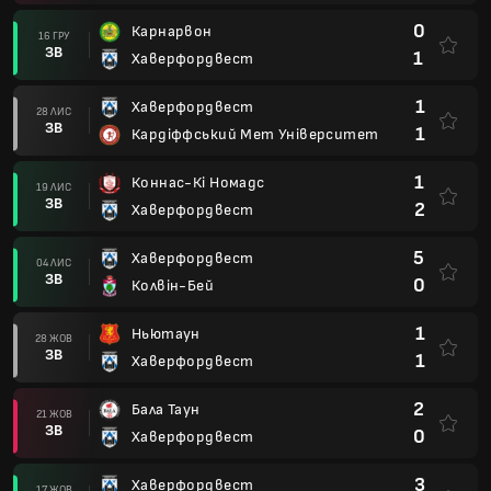
0
Карнарвон
16 ГРУ
ЗВ
1
Хаверфордвест
1
Хаверфордвест
28 ЛИС
ЗВ
1
Кардіффський Мет Університет
1
Коннас-Кі Номадс
19 ЛИС
ЗВ
2
Хаверфордвест
5
Хаверфордвест
04 ЛИС
ЗВ
0
Колвін-Бей
1
Ньютаун
28 ЖОВ
ЗВ
1
Хаверфордвест
2
Бала Таун
21 ЖОВ
ЗВ
0
Хаверфордвест
3
Хаверфордвест
17 ЖОВ