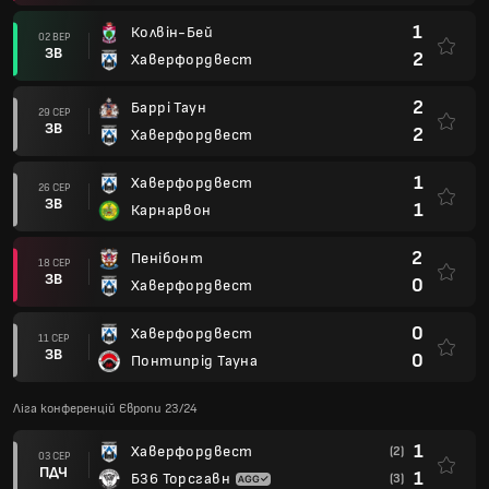
1
Колвін-Бей
02 ВЕР
ЗВ
2
Хаверфордвест
2
Баррі Таун
29 СЕР
ЗВ
2
Хаверфордвест
1
Хаверфордвест
26 СЕР
ЗВ
1
Карнарвон
2
Пенібонт
18 СЕР
ЗВ
0
Хаверфордвест
0
Хаверфордвест
11 СЕР
ЗВ
0
Понтипрід Тауна
Ліга конференцій Європи 23/24
1
Хаверфордвест
(2)
03 СЕР
ПДЧ
1
Б36 Торсгавн
(3)