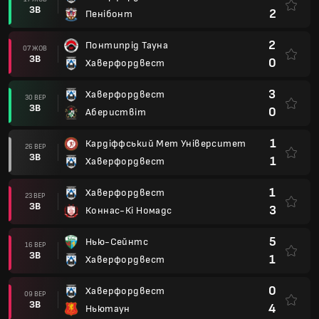
ЗВ
2
Пенібонт
2
Понтипрід Тауна
07 ЖОВ
ЗВ
0
Хаверфордвест
3
Хаверфордвест
30 ВЕР
ЗВ
0
Абериствіт
1
Кардіффський Мет Університет
26 ВЕР
ЗВ
1
Хаверфордвест
1
Хаверфордвест
23 ВЕР
ЗВ
3
Коннас-Кі Номадс
5
Нью-Сейнтс
16 ВЕР
ЗВ
1
Хаверфордвест
0
Хаверфордвест
09 ВЕР
ЗВ
4
Ньютаун