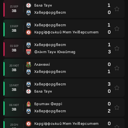
1
Бала Таун
21 БЕР
ЗВ
0
Хаверфордвест
1
Хаверфордвест
13 БЕР
ЗВ
0
Кардіффський Мет Університет
1
Хаверфордвест
01 БЕР
ЗВ
3
Флінт Таун Юнайтед
0
Лланеллі
20 ЛЮТ
ЗВ
1
Хаверфордвест
3
Хаверфордвест
13 ЛЮТ
ЗВ
0
Бала Таун
0
Британ Феррі
06 ЛЮТ
ЗВ
2
Хаверфордвест
0
Кардіффський Мет Університет
23 СІЧ