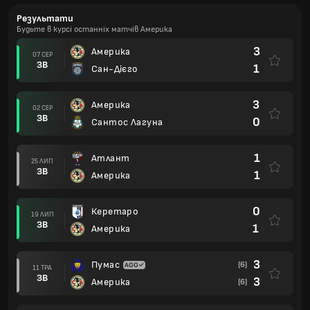
Результати
Будьте в курсі останніх матчів Америка
3
Америка
07 СЕР
ЗВ
1
Сан-Дієго
3
Америка
02 СЕР
ЗВ
0
Сантос Лагуна
1
Атлант
25 ЛИП
ЗВ
1
Америка
0
Керетаро
19 ЛИП
ЗВ
1
Америка
3
Пумас
(6)
11 ТРА
ЗВ
3
Америка
(6)