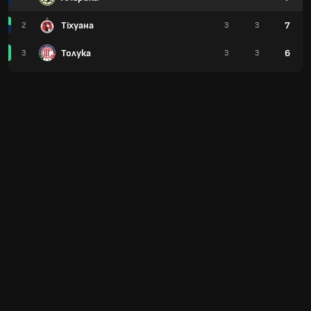
Тіхуана
7
2
3
3
Толука
6
3
3
3