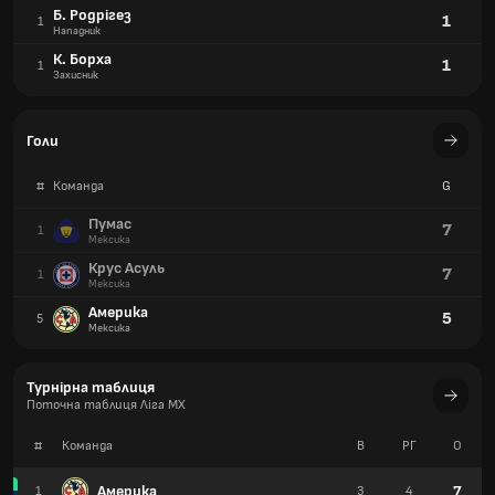
Б. Родрігез
1
1
Нападник
К. Борха
1
1
Захисник
Голи
#
Команда
G
Пумас
7
1
Мексика
Крус Асуль
7
1
Мексика
Америка
5
5
Мексика
Турнірна таблиця
Поточна таблиця Ліга MX
#
Команда
В
РГ
О
Америка
7
1
3
4