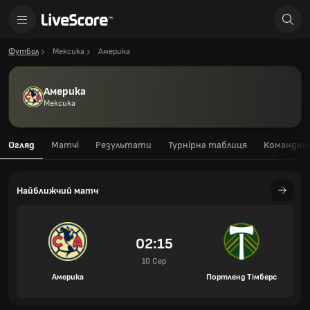
Футбол
Мексика
Америка
Америка
Мексика
Огляд
Матчі
Результати
Турнірна таблиця
Командний
Найближчий матч
02:15
10 Сер
Америка
Портленд Тімберс