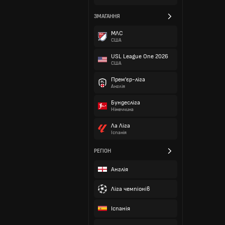
ЗМАГАННЯ
МЛС
США
USL League One 2026
США
Прем'єр-ліга
Англія
Бундесліга
Німеччина
Ла Ліга
Іспанія
РЕГІОН
Англія
Ліга чемпіонів
Іспанія