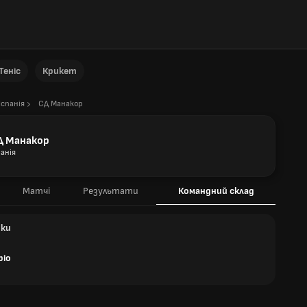
Теніс
Крикет
Іспанія
СД Манакор
Д Манакор
панія
Матчі
Результати
Командний склад
ики
bio