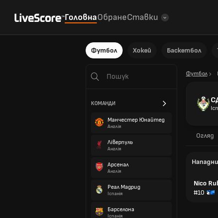
Головна
Обране
Ставки
Футбол
Хокей
Баскетбол
Футбол
С
КОМАНДИ
Іс
Манчестер Юнайтед
Англія
Огляд
Ліверпуль
Англія
Нападн
Арсенал
Англія
Nico Ru
Реал Мадрид
#10
Іспанія
Барселона
Іспанія