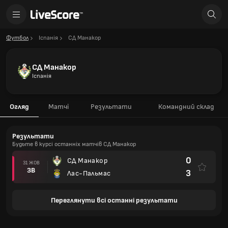
Футбол
Іспанія
СД Манакор
СД Манакор
Іспанія
Огляд
Матчі
Результати
Командний склад
Результати
Будьте в курсі останніх матчів СД Манакор
0
СД Манакор
31 ЖОВ
ЗВ
3
Лас-Пальмас
Переглянути всі останні результати