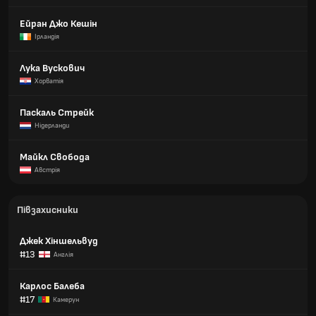
Ейран Джо Кешін
Ірландія
Лука Вускович
Хорватія
Паскаль Стрейк
Нідерланди
Майкл Свобода
Австрія
Півзахисники
Джек Хіншельвуд
#13
Англія
Карлос Балеба
#17
Камерун