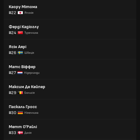
Каору Мітома
#22
Японія
Ферді Кадіоглу
#24
Туреччина
Ясін Аярі
#26
Швеція
Матс Віффер
#27
Нідерланди
Максим Де Кейпер
#29
Бельгія
Паскаль Гросс
#30
Німеччина
Метт О'Райлі
#33
Данія