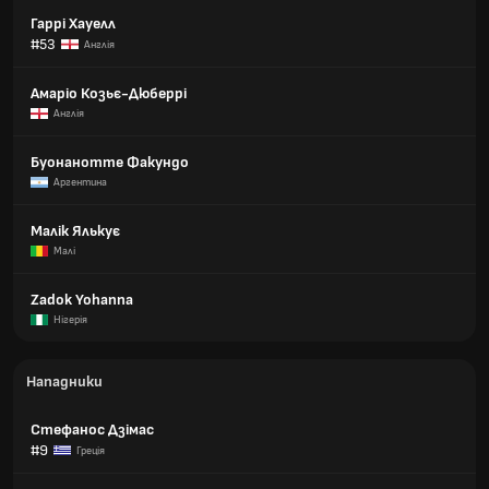
Гаррі Хауелл
#53
Англія
Амаріо Козьє-Дюберрі
Англія
Буонанотте Факундо
Аргентина
Малік Ялькує
Малі
Zadok Yohanna
Нігерія
Нападники
Стефанос Дзімас
#9
Греція