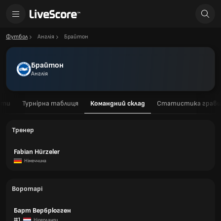
Футбол
Англія
Брайтон
Брайтон
Англія
ати
Турнірна таблиця
Командний склад
Статистика гравц
Тренер
Fabian Hürzeler
Німеччина
Воротарі
Барт Вербрюгген
#1
Нідерланди