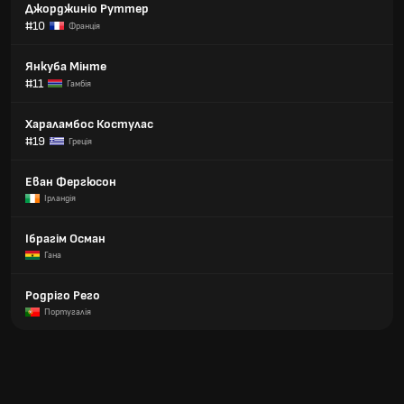
Джорджиніо Руттер
#10
Франція
Янкуба Мінте
#11
Гамбія
Хараламбос Костулас
#19
Греція
Еван Фергюсон
Ірландія
Ібрагім Осман
Гана
Родріго Рего
Португалія