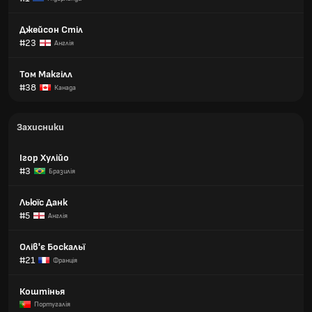
Джейсон Стіл
#23
Англія
Том Макгілл
#38
Канада
Захисники
Ігор Хулійо
#3
Бразилія
Льюїс Данк
#5
Англія
Олів'є Боскальї
#21
Франція
Коштінья
Португалія