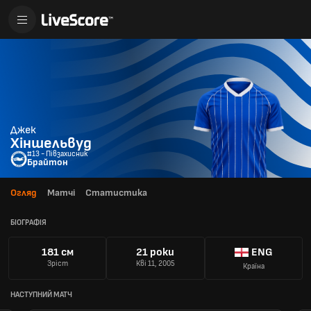
Джек
Хіншельвуд
#13 - Півзахисник
Брайтон
Огляд
Матчі
Статистика
БІОГРАФІЯ
181 см
21 роки
ENG
Зріст
Кві 11, 2005
Країна
НАСТУПНИЙ МАТЧ