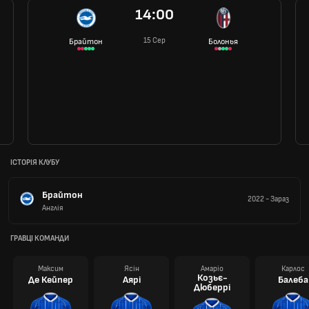
14:00
15 Сер
Брайтон
Болонья
ІСТОРІЯ КЛУБУ
Брайтон
2022
-
Зараз
Англія
ГРАВЦІ КОМАНДИ
Максим
Ясін
Амаріо
Карлос
Козьє-
Де Кейпер
Аярі
Балеба
Дюберрі