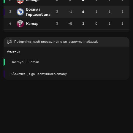
Боснія і
4
3
3
-1
1
1
1
Герцеговина
Катар
1
4
3
-8
0
1
2
Поверніть, щоб переглянути розгорнуту таблицю
Легенда
Наступний етап
Кваліфікація до наступного етапу