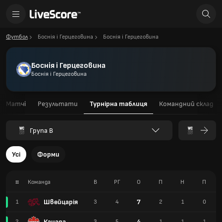
Футбол
Боснія і Герцеговина
Боснія і Герцеговина
Боснія і Герцеговина
Боснія і Герцеговина
Матчі
Результати
Турнірна таблиця
Командний склад
Група B
Усі
Форми
#
Команда
В
РГ
О
П
Н
П
Швейцарія
7
1
3
4
2
1
0
Канада
4
2
3
5
1
1
1