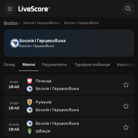
Футбол
Боснія і Герцеговина
Боснія і Герцеговина
Боснія і Герцеговина
Боснія і Герцеговина
Огляд
Матчі
Результати
Турнірна таблиця
Командний
Польща
25 ВЕР
18:45
Боснія і Герцеговина
Улюбле
Румунія
28 ВЕР
18:45
Боснія і Герцеговина
Улюбле
Боснія і Герцеговина
02 ЖОВ
18:45
Швеція
Улюбле