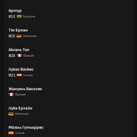
Артур
#13
Бразилія
Тім Ерман
#15
Німеччина
Аксель Тап
#16
Франція
Лукас Васкес
#21
Іспанія
Жануель Белосян
Франція
Лука Ерлайн
Німеччина
Мігель Гутьєррес
Іспанія