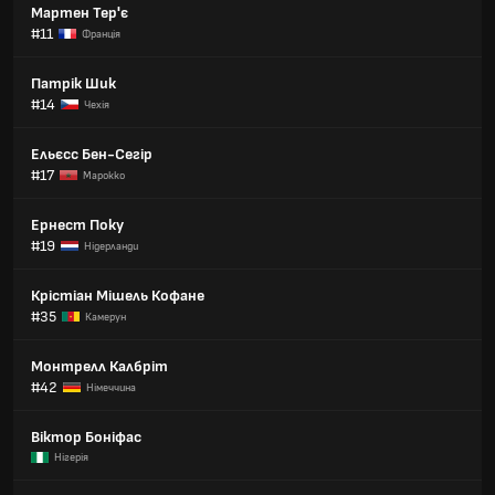
Мартен Тер'є
#11
Франція
Патрік Шик
#14
Чехія
Ельєсс Бен-Сегір
#17
Марокко
Ернест Поку
#19
Нідерланди
Крістіан Мішель Кофане
#35
Камерун
Монтрелл Калбріт
#42
Німеччина
Віктор Боніфас
Нігерія