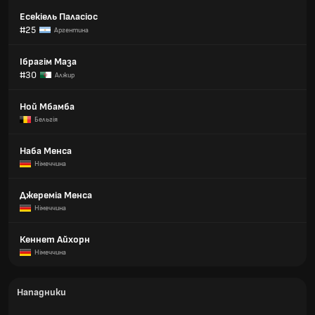
Есекіель Паласіос
#25
Аргентина
Ібрагім Маза
#30
Алжир
Ной Мбамба
Бельгія
Наба Менса
Німеччина
Джереміа Менса
Німеччина
Кеннет Айхорн
Німеччина
Нападники