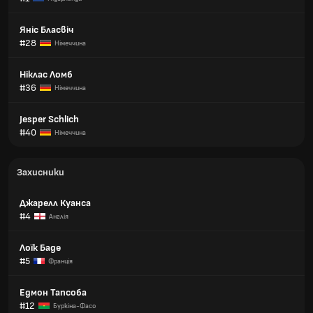
Яніс Бласвіч
#28
Німеччина
Ніклас Ломб
#36
Німеччина
Jesper Schlich
#40
Німеччина
Захисники
Джарелл Куанса
#4
Англія
Лоїк Баде
#5
Франція
Едмон Тапсоба
#12
Буркіна-Фасо