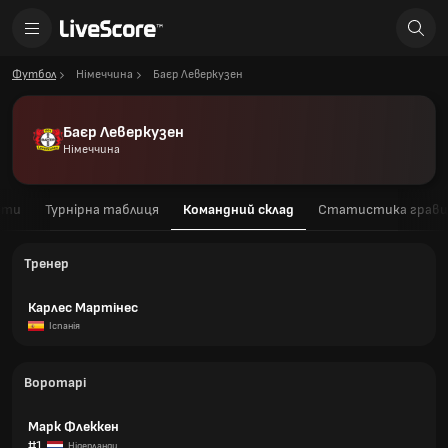
Футбол
Німеччина
Баєр Леверкузен
Баєр Леверкузен
Німеччина
ати
Турнірна таблиця
Командний склад
Статистика гравц
Тренер
Карлес Мартінес
Іспанія
Воротарі
Марк Флеккен
#1
Нідерланди