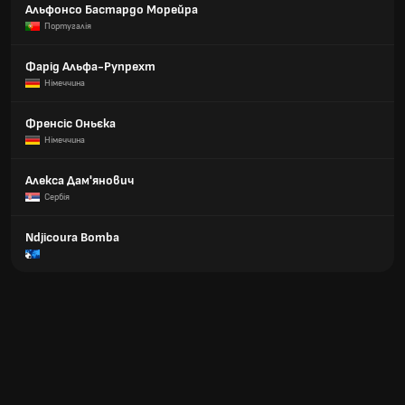
Альфонсо Бастардо Морейра
Португалія
Фарід Альфа-Рупрехт
Німеччина
Френсіс Оньєка
Німеччина
Алексa Дам'янович
Сербія
Ndjicoura Bomba