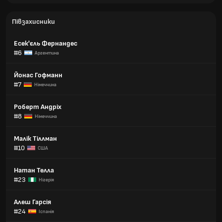
Півзахисники
Есек'єль Фернандес
#6
Аргентина
Йонас Гофманн
#7
Німеччина
Роберт Андріх
#8
Німеччина
Малік Тіллман
#10
США
Натан Телла
#23
Нігерія
Алеш Гарсія
#24
Іспанія