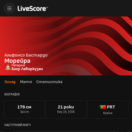
Альфонсо Бастардо
Морейра
Нападник
Баєр Леверкузен
Огляд
Матчі
Статистика
БІОГРАФІЯ
176 см
21 роки
PRT
Зріст
Бер 19, 2005
Країна
НАСТУПНИЙ МАТЧ