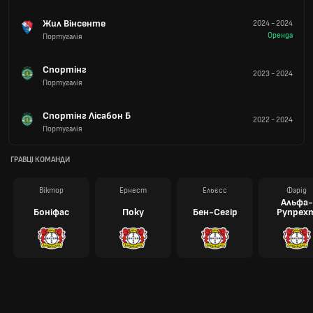
Жил Вінсенте
2024
-
2024
Оренда
Португалія
Спортінг
2023
-
2024
Португалія
Спортінг Лісабон Б
2022
-
2024
Португалія
ГРАВЦІ КОМАНДИ
Віктор
Ернест
Ельєсс
Фарід
Альфа-
Боніфас
Поку
Бен-Сегір
Рупрех