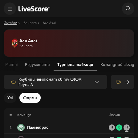
Футбол
Єгипет
Аль Ахлі
Аль Ахлі
Єгипет
Матчі
Результати
Турнірна таблиця
Командний склад
Клубний чемпіонат світу ФІФА:
Група A
Усі
Форми
#
Команда
Форми
Палмейрас
1
Н
В
Н