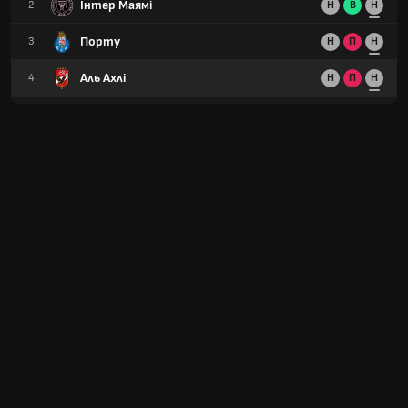
Інтер Маямі
2
Н
В
Н
Порту
3
Н
П
Н
Аль Ахлі
4
Н
П
Н