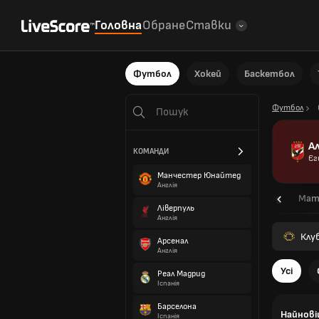
Головна
Обране
Ставки
Футбол
Хокей
Баскетбол
Футбол
Ал
КОМАНДИ
Єг
Манчестер Юнайтед
Англія
Огляд
Мат
Ліверпуль
Англія
Клу
Арсенал
Англія
Усі
Реал Мадрид
Іспанія
Барселона
Найнові
Іспанія