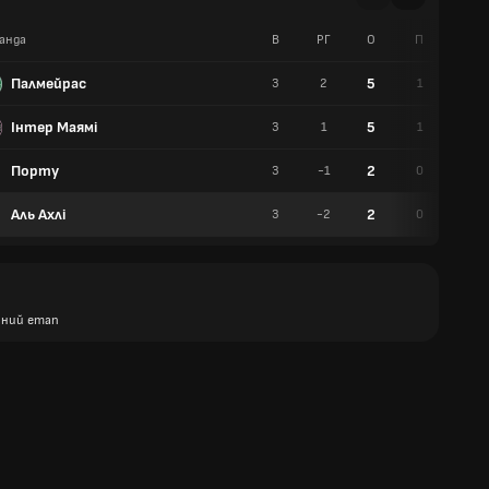
анда
В
РГ
О
П
Н
Палмейрас
5
3
2
1
2
Інтер Маямі
5
3
1
1
2
Порту
2
3
-1
0
2
Аль Ахлі
2
3
-2
0
2
ний етап