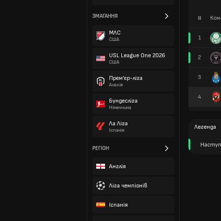
ЗМАГАННЯ
#
Ком
МЛС
1
США
USL League One 2026
2
США
3
Прем'єр-ліга
Англія
4
Бундесліга
Німеччина
Ла Ліга
Легенда
Іспанія
Наступ
РЕГІОН
Англія
Ліга чемпіонів
Іспанія