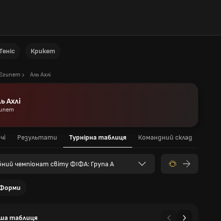
Теніс
Крикет
Єгипет
Аль Ахлі
ь Ахлі
ипет
чі
Результати
Турнірна таблиця
Командний склад
бний чемпіонат світу ФІФА: Група A
Форми
ша таблиця