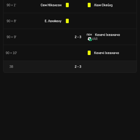
90 + 1'
Сем Ніколсон
Ліам Скейлз
90 + 8'
Е. Лонжелу
Келечі Іхеаначо
ПЕН
90 + 9'
2 - 3
VAR
90 + 10'
Келечі Іхеаначо
ЗВ
2
-
3