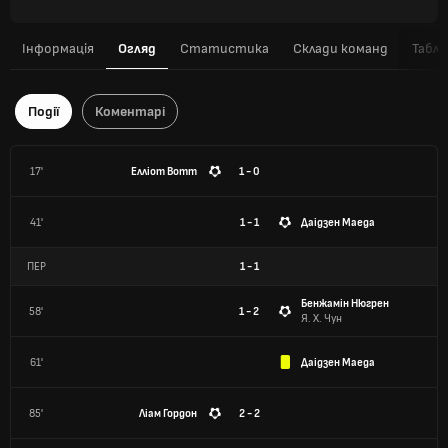
Інформація
Огляд
Статистика
Склади команд
Табли
Події
Коментарі
17'
Елліот Вотт
1 - 0
41'
1 - 1
Даідзен Маеда
ПЕР
1
-
1
Бенжамін Нюгрен
58'
1 - 2
Я. Х. Чун
61'
Даідзен Маеда
85'
Ліам Гордон
2 - 2