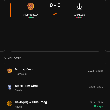
0 - 0
48'
Мотервелл
Фолкерк
ІСТОРІЯ КЛУБУ
Мотервелл
2025
-
Зараз
Шотландія
Бірмінгем Сіті
2023
-
2025
Англія
Кембридж Юнайтед
2024
-
2025
Оренда
Англія