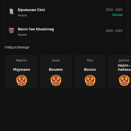
Бірмінгем Сіті
2022
-
2023
Оренда
Англія
Вест Гем Юнайтед
2020
-
2023
Англія
ГРАВЦІ КОМАНДИ
Мартін
Ділан
Юен
Джеймі
Найт-
Мурманн
Вільямс
Вілсон
Лебель