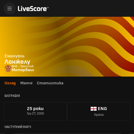
Емануель
Лонжелу
#45 - Захисник
Мотервелл
Огляд
Матчі
Статистика
БІОГРАФІЯ
25 роки
ENG
Гру 27, 2000
Країна
НАСТУПНИЙ МАТЧ