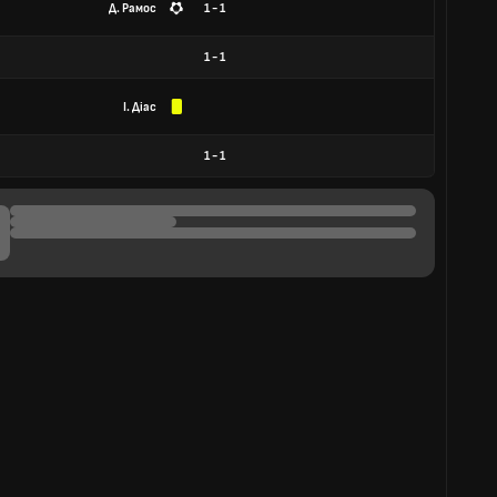
Д. Рамос
1 - 1
1
-
1
І. Діас
1
-
1