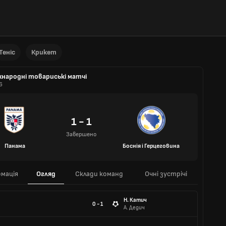
Теніс
Крикет
жнародні товариські матчі
6
1 - 1
Завершено
Панама
Боснія і Герцеговина
мація
Огляд
Склади команд
Очні зустрічі
Н. Катич
0 - 1
А. Дедич