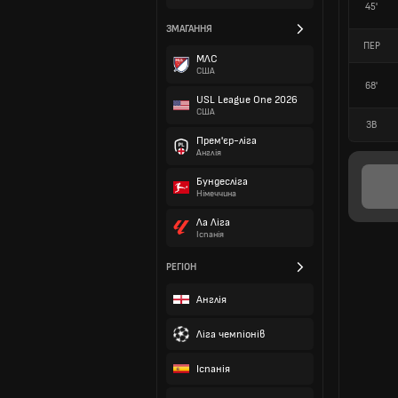
45'
ЗМАГАННЯ
ПЕР
МЛС
США
68'
USL League One 2026
США
ЗВ
Прем'єр-ліга
Англія
Бундесліга
Німеччина
Ла Ліга
Іспанія
РЕГІОН
Англія
Ліга чемпіонів
Іспанія