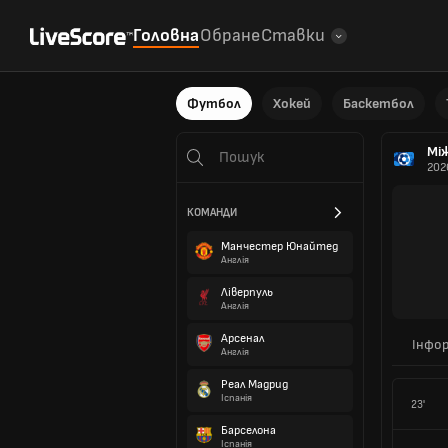
Головна
Обране
Ставки
Футбол
Хокей
Баскетбол
Мі
202
КОМАНДИ
Манчестер Юнайтед
Англія
Ліверпуль
Англія
Арсенал
Інфор
Англія
Реал Мадрид
Іспанія
23'
Барселона
Іспанія