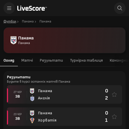
Футбол
Панама
Панама
Панама
Панама
Огляд
Матчі
Результати
Турнірна таблиця
Командний
Результати
Будьте в курсі останніх матчів Панама
0
Панама
27 ЧЕР
ЗВ
2
Англія
0
Панама
23 ЧЕР
ЗВ
1
Хорватія