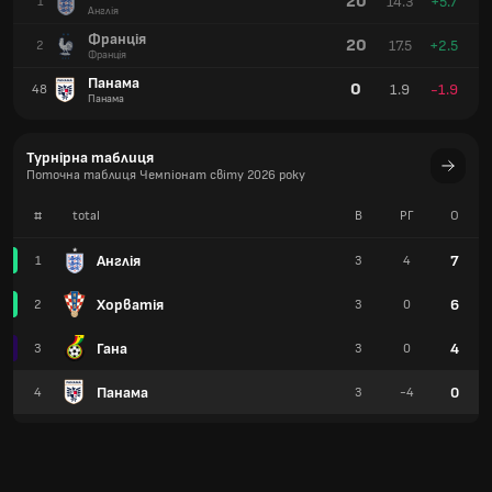
20
14.3
+5.7
1
Англія
Франція
20
17.5
+2.5
2
Франція
Панама
0
1.9
-1.9
48
Панама
Турнірна таблиця
Поточна таблиця Чемпіонат світу 2026 року
#
total
В
РГ
О
Англія
7
1
3
4
Хорватія
6
2
3
0
Гана
4
3
3
0
Панама
0
4
3
-4