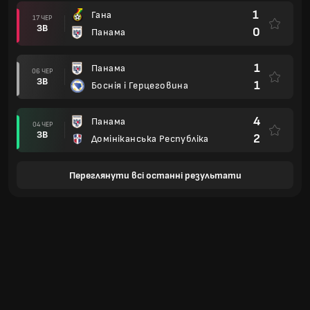
1
Гана
17 ЧЕР
ЗВ
0
Панама
1
Панама
06 ЧЕР
ЗВ
1
Боснія і Герцеговина
4
Панама
04 ЧЕР
ЗВ
2
Домініканська Республіка
Переглянути всі останні результати