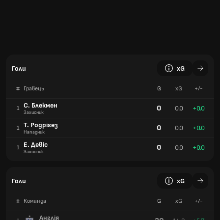
Голи
xG
#
Гравець
G
xG
+/-
С. Блекмен
0
0.0
+0.0
1
Захисник
Т. Родрігез
0
0.0
+0.0
1
Нападник
Е. Девіс
0
0.0
+0.0
1
Захисник
Голи
xG
#
Команда
G
xG
+/-
Англія