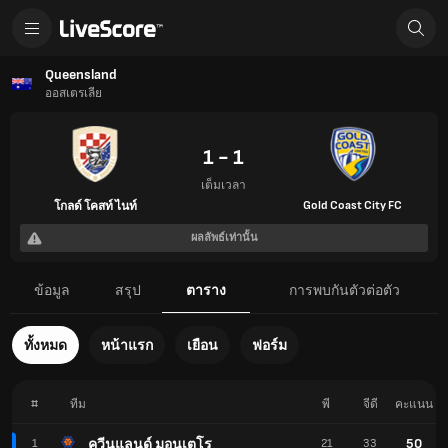
Queensland
ออสเตรเลีย
1 - 1
เต็มเวลา
Gold Coast City FC
โกลด์ โคสท์ ไนท์
ผลลัพธ์เท่านั้น
ข้อมูล
สรุป
ตาราง
การพบกันตัวต่อตัว
ทั้งหมด
หน้าแรก
เยือน
ฟอร์ม
#
ทีม
พี
จีดี
คะแนน
50
ควีนแลนด์ มอนเตโร
1
21
33