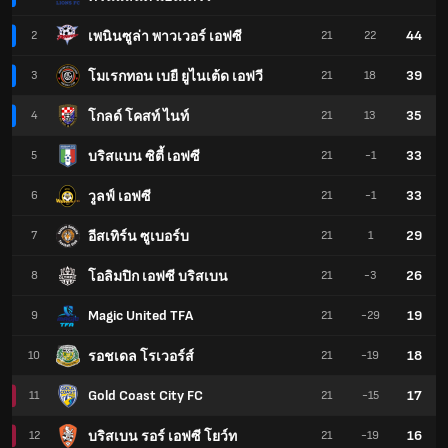
44
เพนินซูล่า พาวเวอร์ เอฟซี
2
21
22
39
โมเรกทอน เบยื ยูไนเต้ด เอฟวี
3
21
18
35
โกลด์ โคสท์ ไนท์
4
21
13
33
บริสแบน ซิตี้ เอฟซี
5
21
-1
33
วูลฟ์ เอฟซี
6
21
-1
29
อีสเทิร์น ซูเบอร์บ
7
21
1
26
โอลิมปิก เอฟซี บริสเบน
8
21
-3
Magic United TFA
19
9
21
-29
18
รอชเดล โรเวอร์ส์
10
21
-19
Gold Coast City FC
17
11
21
-15
16
บริสเบน รอร์ เอฟซี โยว์ท
12
21
-19