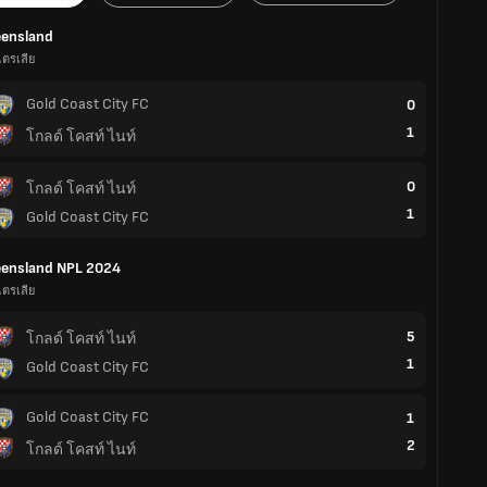
ensland
ตรเลีย
Gold Coast City FC
0
1
โกลด์ โคสท์ ไนท์
0
โกลด์ โคสท์ ไนท์
1
Gold Coast City FC
ensland NPL 2024
ตรเลีย
5
โกลด์ โคสท์ ไนท์
1
Gold Coast City FC
Gold Coast City FC
1
2
โกลด์ โคสท์ ไนท์