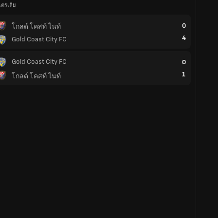
ตรเลีย
0
โกลด์ โคสท์ ไนท์
4
Gold Coast City FC
Gold Coast City FC
0
1
โกลด์ โคสท์ ไนท์