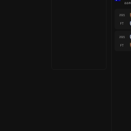
ออสเ
2021
FT
2021
FT