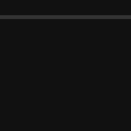
ckey livescores.