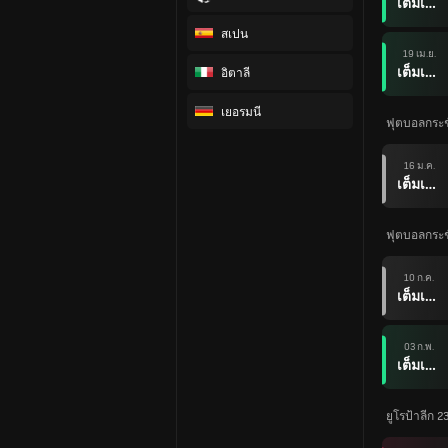
เต็มเวลา
สเปน
19 เม.ย.
เต็มเวลา
อิตาลี
เยอรมนี
ฟุตบอลกระช
16 ม.ค.
เต็มเวลา
ฟุตบอลกระช
10 ก.ค.
เต็มเวลา
03 ก.พ.
เต็มเวลา
ยูโรป้าลีก 2