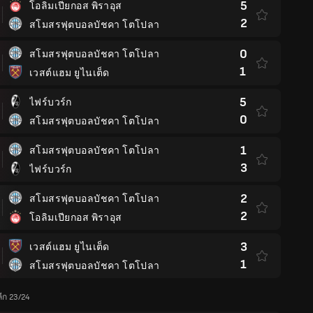
5
โอลิมเปียกอส พิราอุส
2
สโมสรฟุตบอลบัชคา โตโปลา
0
สโมสรฟุตบอลบัชคา โตโปลา
1
เวสต์แฮม ยูไนเต็ด
5
ไฟร์บวร์ก
0
สโมสรฟุตบอลบัชคา โตโปลา
1
สโมสรฟุตบอลบัชคา โตโปลา
3
ไฟร์บวร์ก
2
สโมสรฟุตบอลบัชคา โตโปลา
2
โอลิมเปียกอส พิราอุส
3
เวสต์แฮม ยูไนเต็ด
1
สโมสรฟุตบอลบัชคา โตโปลา
ลีก 23/24