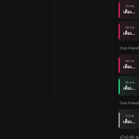
15 ส.ค.
เต็มเวลา
08 ส.ค.
เต็มเวลา
Club Friend
08 ก.ค.
เต็มเวลา
26 ม.ค.
เต็มเวลา
Club Friend
17 ม.ค.
เต็มเวลา
ยูโรป้าลีก 2