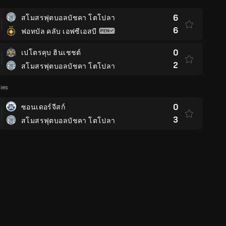
6
สโมสรฟุตบอลบัชคา โตโปลา
6
ฟอทบัล คลับ เอฟซีเอสบี
0
เปโตรคุบ ฮินเชชต์
2
สโมสรฟุตบอลบัชคา โตโปลา
lies
0
ซอนเดอร์จีสก์
3
สโมสรฟุตบอลบัชคา โตโปลา