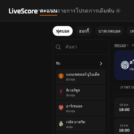
คะแนน
รายการโปรด
การเดิมพัน
ฟุตบอล
ฮอกกี้
บาสเกตบอล
เ
ฟุตบอล
เ
ส
ทีม
เซอ
แมนเชสเตอร์ ยูไนเต็ด
อังกฤษ
ภาพรว
ลิเวอร์พูล
อังกฤษ
09 ส.ค.
อาร์เซนอล
18:00
อังกฤษ
เรอัล มาดริด
15 ส.ค.
สเปน
16:00