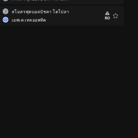
รายการ
โปรด
สโมสรฟุตบอลบัชคา โตโปลา
RO
เอฟเค เทลออพทิค
รายการ
โปรด