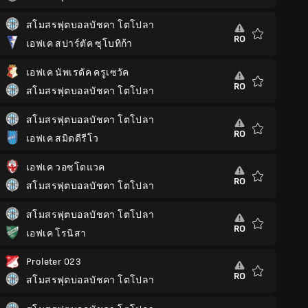
โปรด
สโมสรฟุตบอลบัชคา โตโปลา
RO
เอฟเค สปาร์ตัค ซุโบทิก้า
รายการ
โปรด
เอฟเค นัพเรดัค ครูเซวัค
RO
สโมสรฟุตบอลบัชคา โตโปลา
รายการ
โปรด
สโมสรฟุตบอลบัชคา โตโปลา
RO
เอฟเค สมิดดีรีโว
รายการ
โปรด
เอฟเค วอซโดแวค
RO
สโมสรฟุตบอลบัชคา โตโปลา
รายการ
โปรด
สโมสรฟุตบอลบัชคา โตโปลา
RO
เอฟเค โรนิสา
รายการ
โปรด
Proleter 023
RO
สโมสรฟุตบอลบัชคา โตโปลา
รายการ
โปรด