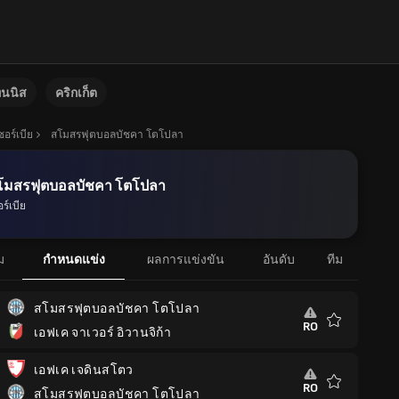
ทนนิส
คริกเก็ต
ซอร์เบีย
สโมสรฟุตบอลบัชคา โตโปลา
โมสรฟุตบอลบัชคา โตโปลา
ร์เบีย
ม
กำหนดแข่ง
ผลการแข่งขัน
อันดับ
ทีม
สโมสรฟุตบอลบัชคา โตโปลา
RO
เอฟเค จาเวอร์ อิวานจิก้า
รายการ
โปรด
เอฟเค เจดินสโตว
RO
สโมสรฟุตบอลบัชคา โตโปลา
รายการ