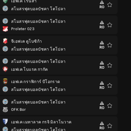
เอฟเค โรนิสา
RO
สโมสรฟุตบอลบัชคา โตโปลา
รายการ
โปรด
สโมสรฟุตบอลบัชคา โตโปลา
RO
Proleter 023
รายการ
โปรด
จีเอฟเค ดูโบซิก้า
RO
สโมสรฟุตบอลบัชคา โตโปลา
รายการ
โปรด
สโมสรฟุตบอลบัชคา โตโปลา
RO
เอฟเค โบแรค กากัค
รายการ
โปรด
เอฟเค กราฟิการ์ บีโอกราด
RO
สโมสรฟุตบอลบัชคา โตโปลา
รายการ
โปรด
สโมสรฟุตบอลบัชคา โตโปลา
RO
OFK Bor
รายการ
โปรด
เอฟเค เมทาลาค กรจิ มิลาโนวาค
RO
สโมสรฟุตบอลบัชคา โตโปลา