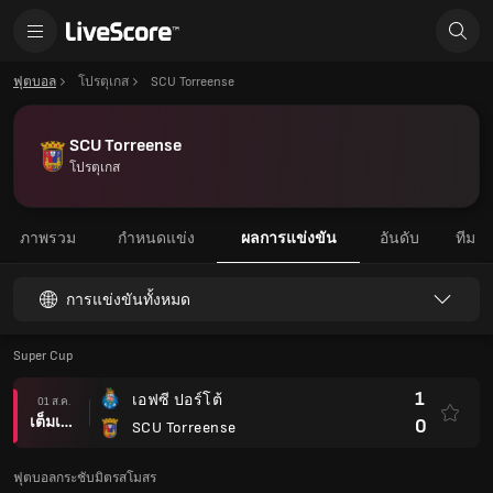
ฟุตบอล
โปรตุเกส
SCU Torreense
SCU Torreense
โปรตุเกส
ภาพรวม
กำหนดแข่ง
ผลการแข่งขัน
อันดับ
ทีม
การแข่งขันทั้งหมด
Super Cup
1
เอฟซี ปอร์โต้
01 ส.ค.
เต็มเวลา
0
SCU Torreense
ฟุตบอลกระชับมิตรสโมสร