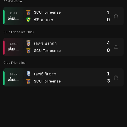
ลีก คัพ 23/24
1
SCU Torreense
21 ก.ค.
เต็มเวลา
0
ซีดี มาฟรา
Club Friendlies 2023
4
เอสซี บรากา
12 ก.ค.
เต็มเวลา
0
SCU Torreense
Club Friendlies
1
เอฟซี วิเซรา
15 ก.ค.
เต็มเวลา
3
SCU Torreense