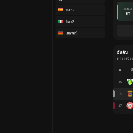
24 พ.ค.
สเปน
ET
อิตาลี
เยอรมนี
อันดับ
ตารางปัจจุ
#
ท
15
16
17