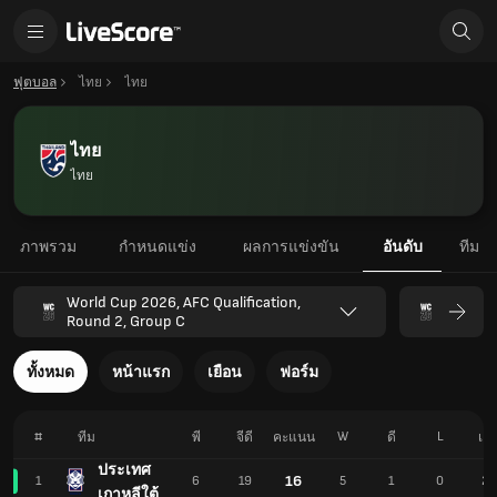
ฟุตบอล
ไทย
ไทย
ไทย
ไทย
ภาพรวม
กำหนดแข่ง
ผลการแข่งขัน
อันดับ
ทีม
World Cup 2026, AFC Qualification,
Round 2, Group C
ทั้งหมด
หน้าแรก
เยือน
ฟอร์ม
#
W
L
ทีม
พี
จีดี
คะแนน
ดี
เอ
ประเทศ
16
1
6
19
5
1
0
20
เกาหลีใต้