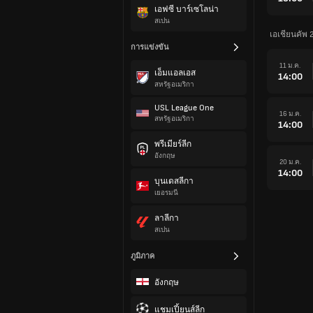
เอฟซี บาร์เซโลน่า
สเปน
เอเชียนคัพ 
การแข่งขัน
11 ม.ค.
เอ็มแอลเอส
14:00
สหรัฐอเมริกา
USL League One
16 ม.ค.
สหรัฐอเมริกา
14:00
พรีเมียร์ลีก
อังกฤษ
20 ม.ค.
14:00
บุนเดสลีกา
เยอรมนี
ลาลีกา
สเปน
ภูมิภาค
อังกฤษ
แชมเปี้ยนส์ลีก