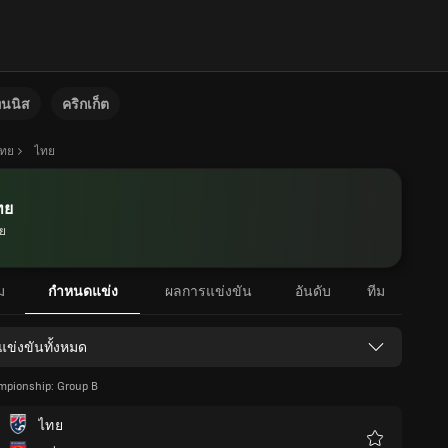
ทนนิส
คริกเก็ต
ทย
ไทย
ทย
ย
ม
กำหนดแข่ง
ผลการแข่งขัน
อันดับ
ทีม
แข่งขันทั้งหมด
pionship: Group B
ไทย