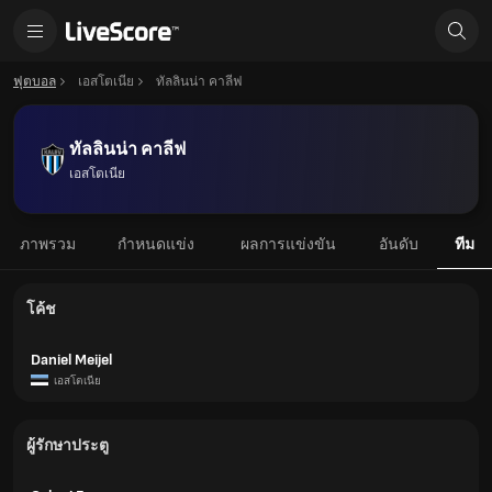
ฟุตบอล
เอสโตเนีย
ทัลลินน่า คาลีฟ
ทัลลินน่า คาลีฟ
เอสโตเนีย
ภาพรวม
กำหนดแข่ง
ผลการแข่งขัน
อันดับ
ทีม
โค้ช
Daniel Meijel
เอสโตเนีย
ผู้รักษาประตู