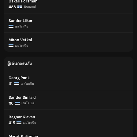
Oskari Forsman
#88
ฟินแลนด์
Sander Liiker
เอสโตเนีย
Miron Vetkal
เอสโตเนีย
ผู้เล่นกองหลัง
Georg Pank
#1
เอสโตเนีย
Sander Sinilaid
#8
เอสโตเนีย
Ragnar Klavan
#15
เอสโตเนีย
Marek Kaljumae