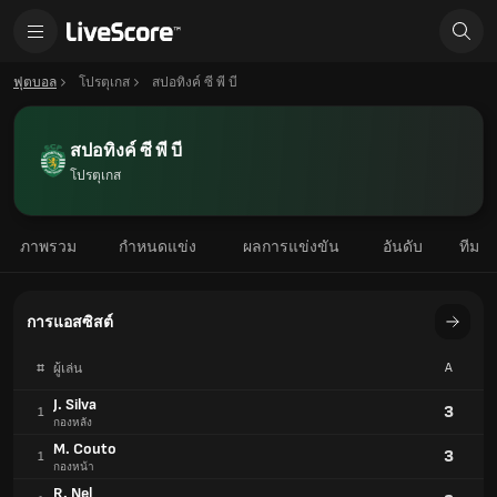
ฟุตบอล
โปรตุเกส
สปอทิงค์ ซี พี บี
สปอทิงค์ ซี พี บี
โปรตุเกส
ภาพรวม
กำหนดแข่ง
ผลการแข่งขัน
อันดับ
ทีม
การแอสซิสต์
#
A
ผู้เล่น
J. Silva
3
1
กองหลัง
M. Couto
3
1
กองหน้า
R. Nel