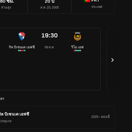
PRT
80 ซม.
20 ปี
ประเทศ
ส่วนสูง
ส.ค. 20, 2005
19:30
กิล บิเซนเต เอฟชี
ริโอ เอฟ
09 ส.ค.
มสร
กิล บิเซนเต เอฟชี
2026
-
ตอนนี้
โปรตุเกส