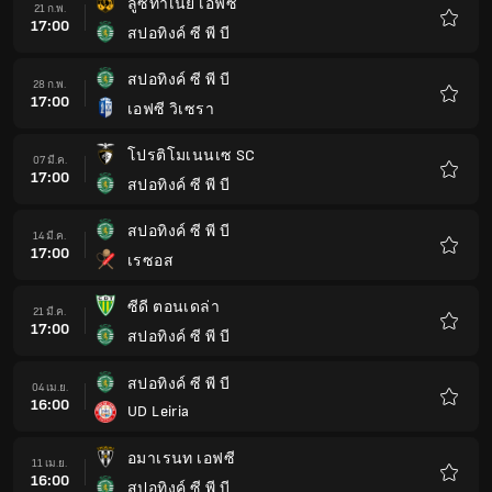
ลูซิทาเนีย เอฟซี
21 ก.พ.
17:00
สปอทิงค์ ซี พี บี
รายกา
โปรด
สปอทิงค์ ซี พี บี
28 ก.พ.
17:00
เอฟซี วิเซรา
รายกา
โปรด
โปรติโมเนนเซ SC
07 มี.ค.
17:00
สปอทิงค์ ซี พี บี
รายกา
โปรด
สปอทิงค์ ซี พี บี
14 มี.ค.
17:00
เรซอส
รายกา
โปรด
ซีดี ตอนเดล่า
21 มี.ค.
17:00
สปอทิงค์ ซี พี บี
รายกา
โปรด
สปอทิงค์ ซี พี บี
04 เม.ย.
16:00
UD Leiria
รายกา
โปรด
อมาเรนท เอฟซี
11 เม.ย.
16:00
สปอทิงค์ ซี พี บี