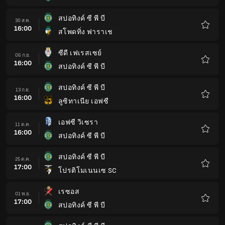
โปรด
สปอทิงค์ ซี พี บี
30 ส.ค.
16:00
สโพดทิ่ง ฟาราเช
รายกา
โปรด
ซีดี เฟเรสเซย์
06 ก.ย.
16:00
สปอทิงค์ ซี พี บี
รายกา
โปรด
สปอทิงค์ ซี พี บี
13 ก.ย.
16:00
ลูซิทาเนีย เอฟซี
รายกา
โปรด
เอฟซี วิเซรา
11 ต.ค.
16:00
สปอทิงค์ ซี พี บี
รายกา
โปรด
สปอทิงค์ ซี พี บี
25 ต.ค.
17:00
โปรติโมเนนเซ SC
รายกา
โปรด
เรซอส
01 พ.ย.
17:00
สปอทิงค์ ซี พี บี
รายกา
โปรด