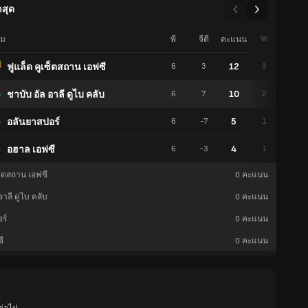
าสุด
W
ีม
พี
จีดี
คะแนน
ดี
12
ฟูแล็ด คูเซ็ตสถาน เอฟซี
6
3
3
3
10
ชาบับ อัล อาลี ดูไบ คลับ
6
7
2
4
5
อลันยาสปอร์
6
-7
1
2
4
อฮาล เอฟซี
6
-3
1
1
ซ็ตสถาน เอฟซี
0
คะแนน
อาลี ดูไบ คลับ
0
คะแนน
ร์
0
คะแนน
ี
0
คะแนน