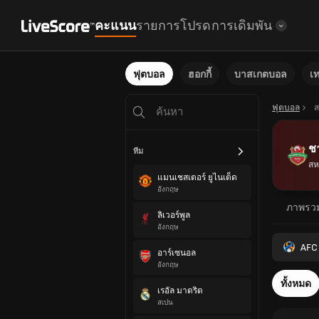
คะแนน
รายการโปรด
การเดิมพัน
ฟุตบอล
ฮอกกี้
บาสเกตบอล
เ
ฟุตบอล
ส
ชา
ทีม
สห
แมนเชสเตอร์ ยูไนเต็ด
อังกฤษ
ภาพรว
ลิเวอร์พูล
อังกฤษ
AFC
อาร์เซนอล
อังกฤษ
ทั้งหมด
เรอัล มาดริด
สเปน