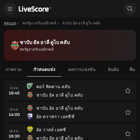
ฟุตบอล
สหรัฐอาหรับเอมิเรตส์
ชาบับ อัล อาลี ดูไบ คลับ
ชาบับ อัล อาลี ดูไบ คลับ
สหรัฐอาหรับเอมิเรตส์
ภาพรวม
กำหนดแข่ง
ผลการแข่งขัน
อันดับ
ทีม
คอร์ ฟัคคาน คลับ
15 ส.ค.
16:45
ชาบับ อัล อาลี ดูไบ คลับ
รายกา
โปรด
ชาบับ อัล อาลี ดูไบ คลับ
22 ส.ค.
14:00
อัล ดราฟรา เอสซีซ๊
รายกา
โปรด
อัล วาสล์ เอฟซี
28 ส.ค.
16:30
ชาบับ อัล อาลี ดูไบ คลับ
รายกา