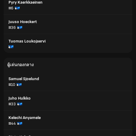
Pyry Kaerkkaeinen
#6
Juuso Hoeckert
#36
Tuomas Loukojaervi
ผู้เล่นกองกลาง
Samuel Sjoelund
#10
Juho Hulkko
#33
Kelechi Anyamele
#44