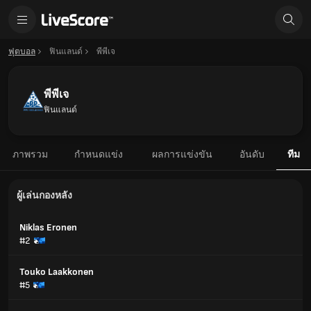
ฟุตบอล
ฟินแลนด์
พีพีเจ
พีพีเจ
ฟินแลนด์
ภาพรวม
กำหนดแข่ง
ผลการแข่งขัน
อันดับ
ทีม
ผู้เล่นกองหลัง
Niklas Eronen
#2
Touko Laakkonen
#5