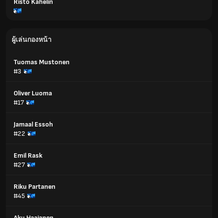
Risto Kahelin
ผู้เล่นกองหน้า
Tuomas Mustonen
#3
Oliver Luoma
#17
Jamaal Essoh
#22
Emil Rask
#27
Riku Partanen
#45
Aku Haajanen