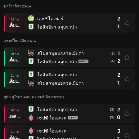
ปาร์วาลีกา 23/24
2
เอฟซีโคเพอร์
22 ก.ค.
เต็มเวลา
1
โอลิมปิจา ลจุบจาน่า
แชมเปี้ยนส์ลีก 23/24
1
สโมสรฟุตบอลวัลเมียรา
(2)
19 ก.ค.
เต็มเวลา
2
(4)
โอลิมปิจา ลจุบจาน่า
2
โอลิมปิจา ลจุบจาน่า
11 ก.ค.
เต็มเวลา
1
สโมสรฟุตบอลวัลเมียรา
ยูฟ่า ยูโรปา คอนเฟอเรนซ์ ลีก 2022/23
2
โอลิมปิจา ลจุบจาน่า
(3)
28 ก.ค.
แอสซิสต์
0
(3)
เซปซี โอเอสเค
3
เซปซี โอเอสเค
21 ก.ค.
เต็มเวลา
1