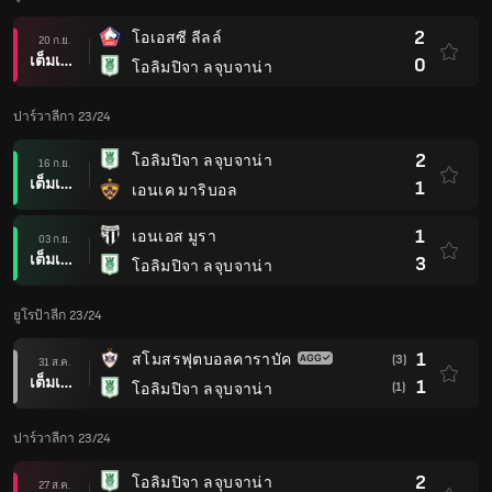
2
โอเอสซี ลีลล์
20 ก.ย.
เต็มเวลา
0
โอลิมปิจา ลจุบจาน่า
ปาร์วาลีกา 23/24
2
โอลิมปิจา ลจุบจาน่า
16 ก.ย.
เต็มเวลา
1
เอนเค มาริบอล
1
เอนเอส มูรา
03 ก.ย.
เต็มเวลา
3
โอลิมปิจา ลจุบจาน่า
ยูโรป้าลีก 23/24
1
สโมสรฟุตบอลคาราบัค
(3)
31 ส.ค.
เต็มเวลา
1
(1)
โอลิมปิจา ลจุบจาน่า
ปาร์วาลีกา 23/24
2
โอลิมปิจา ลจุบจาน่า
27 ส.ค.