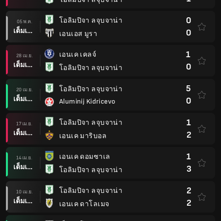
0
โอลิมปิจา ลจุบจาน่า
05 พ.ค.
เต็มเวลา
0
เอนเอส มูรา
1
เอนเค เคลจ์
28 เม.ย.
เต็มเวลา
0
โอลิมปิจา ลจุบจาน่า
5
โอลิมปิจา ลจุบจาน่า
20 เม.ย.
เต็มเวลา
0
Aluminij Kidricevo
1
โอลิมปิจา ลจุบจาน่า
17 เม.ย.
เต็มเวลา
2
เอนเค มาริบอล
1
เอนเค ดอมซาเล
14 เม.ย.
เต็มเวลา
3
โอลิมปิจา ลจุบจาน่า
2
โอลิมปิจา ลจุบจาน่า
10 เม.ย.
เต็มเวลา
2
เอนเค ดาโลเมจ