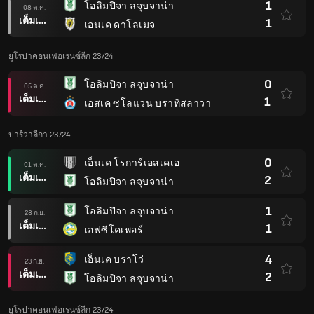
1
โอลิมปิจา ลจุบจาน่า
08 ต.ค.
เต็มเวลา
1
เอนเค ดาโลเมจ
ยูโรปาคอนเฟอเรนซ์ลีก 23/24
0
โอลิมปิจา ลจุบจาน่า
05 ต.ค.
เต็มเวลา
1
เอสเค ซโลแวน บราทิสลาวา
ปาร์วาลีกา 23/24
0
เอ็นเค โรการ์เอสเคเอ
01 ต.ค.
เต็มเวลา
2
โอลิมปิจา ลจุบจาน่า
1
โอลิมปิจา ลจุบจาน่า
28 ก.ย.
เต็มเวลา
1
เอฟซีโคเพอร์
4
เอ็นเค บราโว่
23 ก.ย.
เต็มเวลา
2
โอลิมปิจา ลจุบจาน่า
ยูโรปาคอนเฟอเรนซ์ลีก 23/24