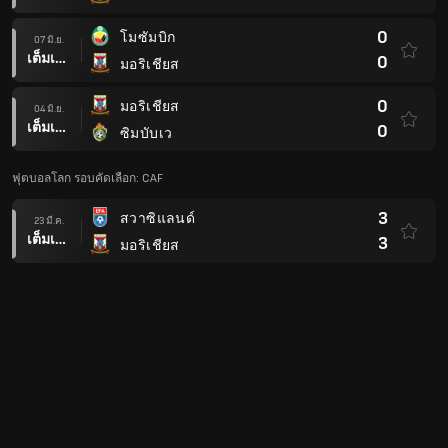
0
โมซัมบิก
07 มิ.ย.
เต็มเวลา
0
มอริเชียส
0
มอริเชียส
04 มิ.ย.
เต็มเวลา
0
ซิมบับเว
ฟุตบอลโลก รอบคัดเลือก: CAF
3
สวาซิแลนด์
23 มี.ค.
เต็มเวลา
3
มอริเชียส