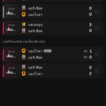
0
มอริเชียส
21 พ.ย.
เต็มเวลา
0
แองโกลา
3
แคเมอรูน
17 พ.ย.
เต็มเวลา
0
มอริเชียส
แอฟริกันเนชั่นส์ แชมเปี้ยนชิพ 2022
1
แองโกลา
(3)
30 ก.ค.
เต็มเวลา
0
(0)
มอริเชียส
0
มอริเชียส
24 ก.ค.
เต็มเวลา
2
แองโกลา