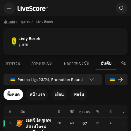
ฟุตบอล
ยูเครน
Liviy Bereh
Liviy Bereh
ยูเครน
ภาพรวม
กำหนดแข่ง
ผลการแข่งขัน
อันดับ
ทีม
Persha Liga 23/24, Promotion Round
ทั้งหมด
หน้าแรก
เยือน
ฟอร์ม
#
W
L
ทีม
พี
จีดี
คะแนน
ดี
เอฟซี อินกูเลท
67
1
28
43
21
4
3
ส์ส เปโตรฟ