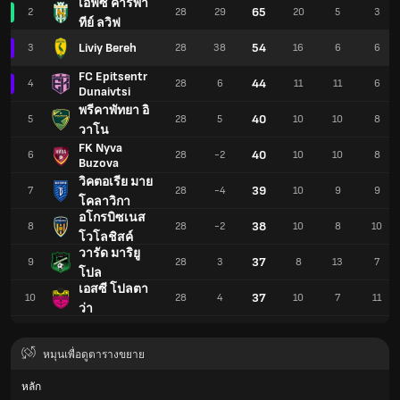
เอฟซี คาร์พา
65
2
28
29
20
5
3
ทีย์ ลวิฟ
Liviy Bereh
54
3
28
38
16
6
6
FC Epitsentr
44
4
28
6
11
11
6
Dunaivtsi
พรีคาพัทยา อิ
40
5
28
5
10
10
8
วาโน
FK Nyva
40
6
28
-2
10
10
8
Buzova
วิคตอเรีย มาย
39
7
28
-4
10
9
9
โคลาวิกา
อโกรบิซเนส
38
8
28
-2
10
8
10
โวโลชิสค์
วารัด มาริยู
37
9
28
3
8
13
7
โปล
เอสซี โปลตา
37
10
28
4
10
7
11
ว่า
หมุนเพื่อดูตารางขยาย
หลัก