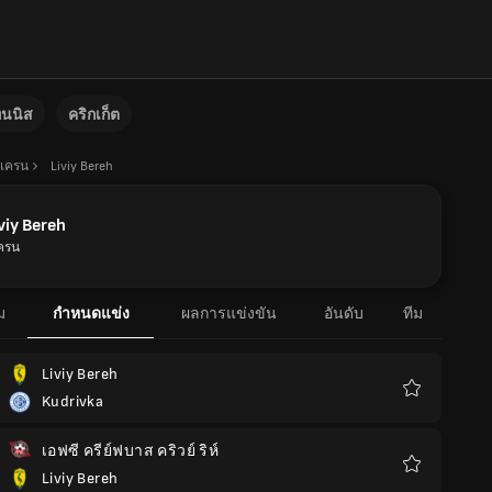
ทนนิส
คริกเก็ต
ูเครน
Liviy Bereh
viy Bereh
เครน
ม
กำหนดแข่ง
ผลการแข่งขัน
อันดับ
ทีม
Liviy Bereh
Kudrivka
รายการ
โปรด
เอฟซี ครีย์ฟบาส คริวย์ ริห์
Liviy Bereh
รายการ