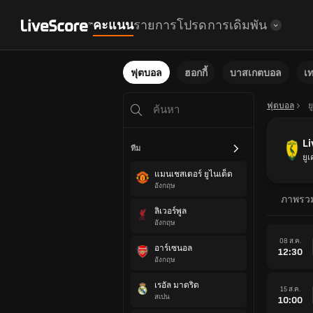
คะแนน
รายการโปรด
การเดิมพัน
ฟุตบอล
ฮอกกี้
บาสเกตบอล
เ
ฟุตบอล
ย
Li
ทีม
ยู
แมนเชสเตอร์ ยูไนเต็ด
อังกฤษ
ภาพรว
ลิเวอร์พูล
อังกฤษ
08 ส.ค.
อาร์เซนอล
12:30
อังกฤษ
เรอัล มาดริด
15 ส.ค.
สเปน
10:00