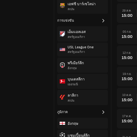
เอฟซี บาร์เซโลน่า
สเปน
29 ส.ค.
15:00
การแข่งขัน
เอ็มแอลเอส
05 ก.ย.
15:00
สหรัฐอเมริกา
USL League One
สหรัฐอเมริกา
12 ก.ย.
15:00
พรีเมียร์ลีก
อังกฤษ
19 ก.ย.
15:00
บุนเดสลีกา
เยอรมนี
ลาลีกา
10 ต.ค.
15:00
สเปน
ภูมิภาค
17 ต.ค.
15:00
อังกฤษ
แชมเปี้ยนส์ลีก