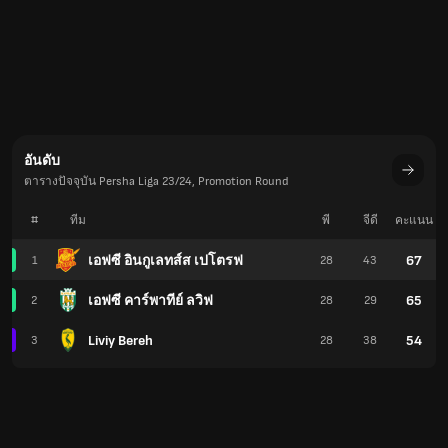
อันดับ
ตารางปัจจุบัน Persha Liga 23/24, Promotion Round
#
ทีม
พี
จีดี
คะแนน
67
เอฟซี อินกูเลทส์ส เปโตรฟ
1
28
43
65
เอฟซี คาร์พาทีย์ ลวิฟ
2
28
29
Liviy Bereh
54
3
28
38