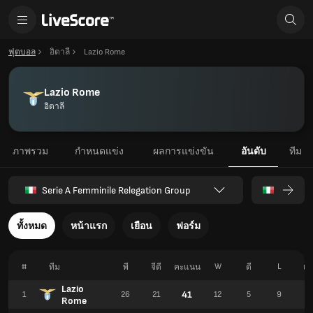
ฟุตบอล
อิตาลี
Lazio Rome
Lazio Rome
อิตาลี
ภาพรวม
กำหนดแข่ง
ผลการแข่งขัน
อันดับ
ทีม
Serie A Femminile Relegation Group
ทั้งหมด
หน้าแรก
เยือน
ฟอร์ม
#
W
L
ทีม
พี
จีดี
คะแนน
ดี
เอ
Lazio
41
1
26
21
12
5
9
5
Rome