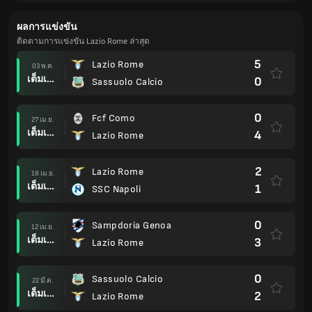
ผลการแข่งขัน
ติดตามการแข่งขัน Lazio Rome ล่าสุด
5
Lazio Rome
03 พ.ค.
เต็มเวลา
0
Sassuolo Calcio
0
Fcf Como
27 เม.ย.
เต็มเวลา
4
Lazio Rome
2
Lazio Rome
18 เม.ย.
เต็มเวลา
1
SSC Napoli
0
Sampdoria Genoa
12 เม.ย.
เต็มเวลา
3
Lazio Rome
0
Sassuolo Calcio
22 มี.ค.
เต็มเวลา
2
Lazio Rome