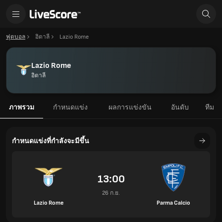
ฟุตบอล
อิตาลี
Lazio Rome
Lazio Rome
อิตาลี
ภาพรวม
กำหนดแข่ง
ผลการแข่งขัน
อันดับ
ทีม
กำหนดแข่งที่กำลังจะมีขึ้น
13:00
26 ก.ย.
Lazio Rome
Parma Calcio