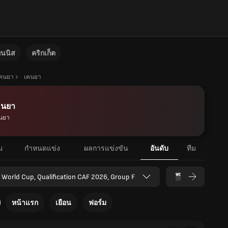
ทนนิส
คริกเก็ต
คนยา
เคนยา
คนยา
นยา
ม
กำหนดแข่ง
ผลการแข่งขัน
อันดับ
ทีม
 World Cup, Qualification CAF 2026, Group F
หน้าแรก
เยือน
ฟอร์ม