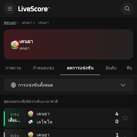
ฟุตบอล
เคนยา
เคนยา
เคนยา
เคนยา
ภาพรวม
กำหนดแข่ง
ผลการแข่งขัน
อันดับ
ทีม
การแข่งขันทั้งหมด
ฟุตบอลกระชับมิตรระดับนานาชาติ
4
เคนยา
07 มิ.ย.
เต็มเวลา
0
เลโซโท
1
เคนยา
04 มิ.ย.