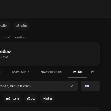
ทนนิส
คริกเก็ต
ินแลนด์
เฮดพีเอส
ฮดพีเอส
นแลนด์
ม
กำหนดแข่ง
ผลการแข่งขัน
อันดับ
ทีม
konen, Group B 2025
หน้าแรก
เยือน
ฟอร์ม