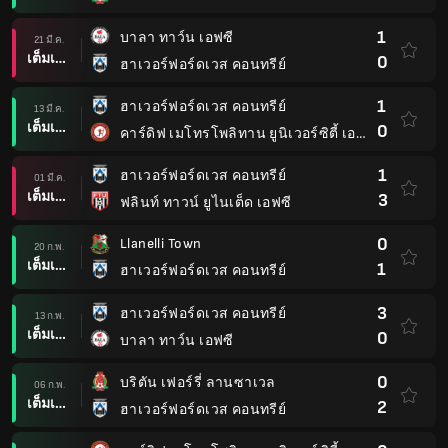
1
บาลา ทาว์น เอฟซี
21 มี.ค.
เต็มเวลา
0
ฮาเวอร์ฟอร์ดเวส คอนทรีย์
1
ฮาเวอร์ฟอร์ดเวส คอนทรีย์
13 มี.ค.
เต็มเวลา
0
คาร์ดิฟ เมโทรโพลิทาน ยูนิเวอร์ซิตี้ เอฟซี
1
ฮาเวอร์ฟอร์ดเวส คอนทรีย์
01 มี.ค.
เต็มเวลา
3
ฟลินท์ ทาวน์ ยูไนเต็ด เอฟซี
0
Llanelli Town
20 ก.พ.
เต็มเวลา
1
ฮาเวอร์ฟอร์ดเวส คอนทรีย์
3
ฮาเวอร์ฟอร์ดเวส คอนทรีย์
13 ก.พ.
เต็มเวลา
0
บาลา ทาว์น เอฟซี
0
บริตัน เฟอร์รี่ ลานซาเวล
06 ก.พ.
เต็มเวลา
2
ฮาเวอร์ฟอร์ดเวส คอนทรีย์