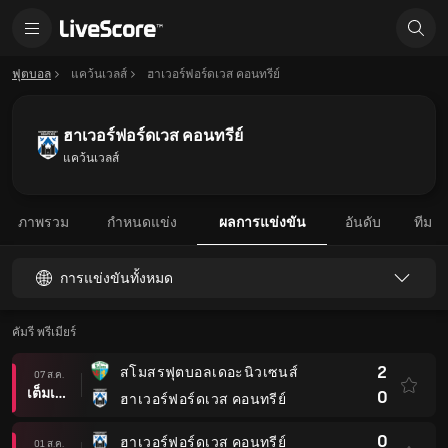
ฟุตบอล
แคว้นเวลส์
ฮาเวอร์ฟอร์ดเวส คอนทรีย์
ฮาเวอร์ฟอร์ดเวส คอนทรีย์
แคว้นเวลส์
ภาพรวม
กำหนดแข่ง
ผลการแข่งขัน
อันดับ
ทีม
การแข่งขันทั้งหมด
คัมรี พรีเมียร์
2
สโมสรฟุตบอลเดอะนิวเซนส์
07 ส.ค.
เต็มเวลา
0
ฮาเวอร์ฟอร์ดเวส คอนทรีย์
0
ฮาเวอร์ฟอร์ดเวส คอนทรีย์
01 ส.ค.