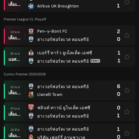
เต็มเวลา
1
Airbus UK Broughton
Premier League CL Playoff
2
Pen-y-Bont FC
02 พ.ค.
เต็มเวลา
0
ฮาเวอร์ฟอร์ดเวส คอนทรีย์
1
เบอร์รี่ ทาร์ว ยูเน็ตเต็ด เอฟซี
26 เม.ย.
แอสซิสต์
1
ฮาเวอร์ฟอร์ดเวส คอนทรีย์
Cymru Premier 2025/2026
6
ฮาเวอร์ฟอร์ดเวส คอนทรีย์
18 เม.ย.
เต็มเวลา
0
Llanelli Town
0
ฟลินท์ ทาวน์ ยูไนเต็ด เอฟซี
03 เม.ย.
เต็มเวลา
1
ฮาเวอร์ฟอร์ดเวส คอนทรีย์
1
ฮาเวอร์ฟอร์ดเวส คอนทรีย์
28 มี.ค.
เต็มเวลา
0
บริตัน เฟอร์รี่ ลานซาเวล