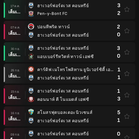
3
ฮาเวอร์ฟอร์ดเวส คอนทรีย์
17 ต.ค.
เต็มเวลา
2
Pen-y-Bont FC
2
ปอนทีพริด ทาวน์
07 ต.ค.
เต็มเวลา
0
ฮาเวอร์ฟอร์ดเวส คอนทรีย์
3
ฮาเวอร์ฟอร์ดเวส คอนทรีย์
30 ก.ย.
เต็มเวลา
0
แอบเบอร์รีทวิตท์ ทาวน์ เอฟซี
1
คาร์ดิฟ เมโทรโพลิทาน ยูนิเวอร์ซิตี้ เอฟซี
26 ก.ย.
เต็มเวลา
1
ฮาเวอร์ฟอร์ดเวส คอนทรีย์
1
ฮาเวอร์ฟอร์ดเวส คอนทรีย์
23 ก.ย.
เต็มเวลา
3
คอนนาห์ คี โนแมดส์ เอฟซี
5
สโมสรฟุตบอลเดอะนิวเซนส์
16 ก.ย.
เต็มเวลา
1
ฮาเวอร์ฟอร์ดเวส คอนทรีย์
0
ฮาเวอร์ฟอร์ดเวส คอนทรีย์
09 ก.ย.