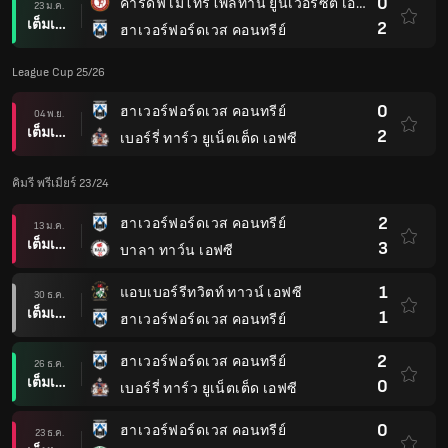
0
คาร์ดิฟ เมโทรโพลิทาน ยูนิเวอร์ซิตี้ เอฟซี
23 ม.ค.
เต็มเวลา
2
ฮาเวอร์ฟอร์ดเวส คอนทรีย์
League Cup 25/26
0
ฮาเวอร์ฟอร์ดเวส คอนทรีย์
04 พ.ย.
เต็มเวลา
2
เบอร์รี่ ทาร์ว ยูเน็ตเต็ด เอฟซี
คิมรี พรีเมียร์ 23/24
2
ฮาเวอร์ฟอร์ดเวส คอนทรีย์
13 ม.ค.
เต็มเวลา
3
บาลา ทาว์น เอฟซี
1
แอบเบอร์รีทวิตท์ ทาวน์ เอฟซี
30 ธ.ค.
เต็มเวลา
1
ฮาเวอร์ฟอร์ดเวส คอนทรีย์
2
ฮาเวอร์ฟอร์ดเวส คอนทรีย์
26 ธ.ค.
เต็มเวลา
0
เบอร์รี่ ทาร์ว ยูเน็ตเต็ด เอฟซี
0
ฮาเวอร์ฟอร์ดเวส คอนทรีย์
23 ธ.ค.