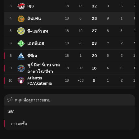
HJS
32
3
18
13
9
5
4
28
คิฟเฟน
4
18
8
9
1
8
27
พี-แอร์รอท
5
18
10
8
3
7
23
เฮดพีเอส
6
18
-6
7
2
9
20
พีพีเจ
8
18
1
6
2
10
นูร์ มิจาร์เวน จาล
18
9
18
-12
4
6
8
คาพาโรสอีรา
Atlantis
5
10
18
-63
1
2
15
FC/Akatemia
หมุนเพื่อดูตารางขยาย
หลัก
การตกชั้น