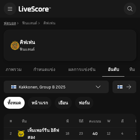
ฟุตบอล
ฟินแลนด์
คิฟเฟน
คิฟเฟน
ฟินแลนด์
ภาพรวม
กำหนดแข่ง
ผลการแข่งขัน
อันดับ
ทีม
Kakkonen, Group B 2025
ทั้งหมด
หน้าแรก
เยือน
ฟอร์ม
#
W
L
ทีม
พี
จีดี
คะแนน
ดี
เท็มเพอร์รีน อิลีฟ
40
2
18
23
12
4
2
สอง