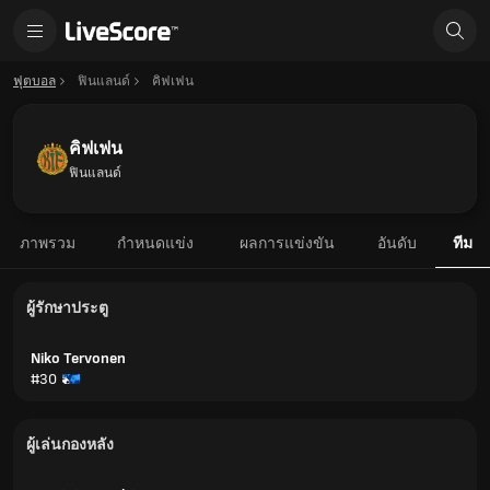
ฟุตบอล
ฟินแลนด์
คิฟเฟน
คิฟเฟน
ฟินแลนด์
ภาพรวม
กำหนดแข่ง
ผลการแข่งขัน
อันดับ
ทีม
ผู้รักษาประตู
Niko Tervonen
#30
ผู้เล่นกองหลัง