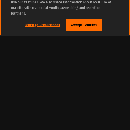
use our features. We also share information about your use of
our site with our social media, advertising and analytics
partners.
Manage Preferences
Accept Cookies
เกี่ยวกับ
ผลบอลสด โปรแกรมแข่ง และผลการแข่งขันล่าสุดจาก LiveScore
ศูนย์รวมผลการแข่งขันกีฬาแบบสด ทั้งฟุตบอล คริกเก็ต เทนนิส บาสเกตบอล ฮอกกี้
และกีฬาอื่นๆ อัปเดตตารางการแข่งขัน ผลบอลสดล่าสุด และผลคะแนนจากลีกชั้นนำ
ทั่วโลก รวมถึงพรีเมียร์ลีก ลาลีกา และแชมเปียนส์ลีก
English
|
Nederlands
|
Portugués
|
Español
|
Български
|
คนไทย
|
Bahasa
Indonesia
Footbal
Other Sports
Premier League Scores
Cricket Scores
Premier League Standings
Tennis Scores