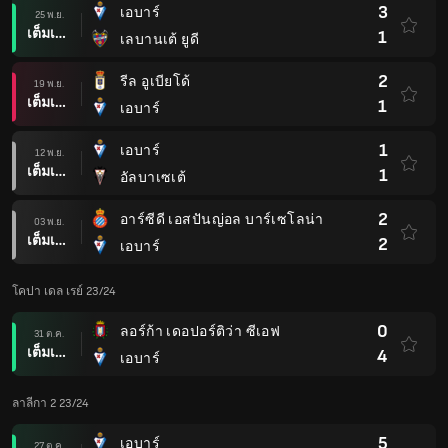
3
เอบาร์
25 พ.ย.
เต็มเวลา
1
เลบานเต้ ยูดี
2
รีล อูเบียโด้
19 พ.ย.
เต็มเวลา
1
เอบาร์
1
เอบาร์
12 พ.ย.
เต็มเวลา
1
อัลบาเซเต้
2
อาร์ซีดี เอสปันญ่อล บาร์เซโลน่า
03 พ.ย.
เต็มเวลา
2
เอบาร์
โคปา เดล เรย์ 23/24
0
ลอร์ก้า เดอปอร์ติว่า ซีเอฟ
31 ต.ค.
เต็มเวลา
4
เอบาร์
ลาลีกา 2 23/24
5
เอบาร์
27 ต.ค.