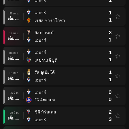
1
เอบาร์
1
เอบาร์
21 เม.ย.
เต็มเวลา
1
เรอัล ซาราโกซ่า
3
อัลบาเซเต้
14 เม.ย.
เต็มเวลา
1
เอบาร์
1
เอบาร์
09 เม.ย.
เต็มเวลา
1
เลบานเต้ ยูดี
1
รีล อูเบียโด้
01 เม.ย.
เต็มเวลา
1
เอบาร์
0
เอบาร์
26 มี.ค.
เต็มเวลา
0
FC Andorra
2
ซีดี มิรันเดส
20 มี.ค.
เต็มเวลา
3
เอบาร์