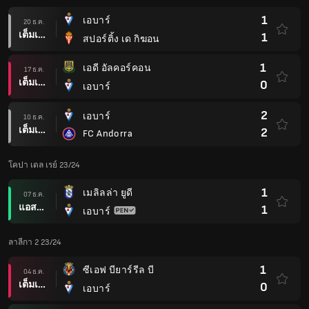
1
เอบาร์
20 ธ.ค.
เต็มเวลา
1
สปอร์ติ้ง เด กิฆอน
1
เอดี อัลคอร์คอน
17 ธ.ค.
เต็มเวลา
0
เอบาร์
2
เอบาร์
10 ธ.ค.
เต็มเวลา
2
FC Andorra
โคปา เดล เรย์ 23/24
1
เมลิลล่า ยูดี
07 ธ.ค.
แอสซิสต์
1
เอบาร์
ลาลีกา 2 23/24
1
ซีเอฟ บียาร์รีล บี
04 ธ.ค.
เต็มเวลา
0
เอบาร์