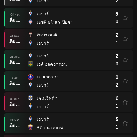
2
เอบาร์
5
เอบาร์
05 พ.ค.
เต็มเวลา
0
เอชดี อโมเรเบียตา
2
อัลบาเซเต้
28 เม.ย.
เต็มเวลา
1
เอบาร์
2
เอบาร์
21 เม.ย.
เต็มเวลา
0
เอดี อัลคอร์คอน
0
FC Andorra
14 เม.ย.
เต็มเวลา
2
เอบาร์
2
เตเนริฟฟ้า
07 เม.ย.
เต็มเวลา
1
เอบาร์
5
เอบาร์
30 มี.ค.
เต็มเวลา
1
ซีดี เอลเดนเซ่