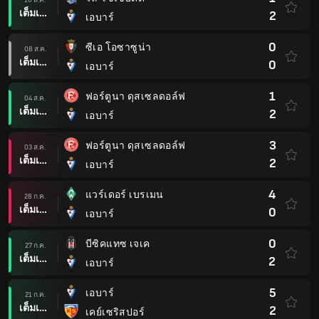
เต็มเวลา
2
เอบาร์
0
ซีเอ โอซาซูน่า
08 ส.ค.
เต็มเวลา
0
เอบาร์
1
ฟอร์ตูนา ดุสเซลดอล์ฟ
04 ส.ค.
เต็มเวลา
2
เอบาร์
3
ฟอร์ตูนา ดุสเซลดอล์ฟ
03 ส.ค.
เต็มเวลา
2
เอบาร์
4
แวร์เดอร์ เบรเมน
28 ก.ค.
เต็มเวลา
0
เอบาร์
0
บีซิคแทซ เจเค
27 ก.ค.
เต็มเวลา
2
เอบาร์
5
เอบาร์
21 ก.ค.
เต็มเวลา
2
เคย์เซริสปอร์