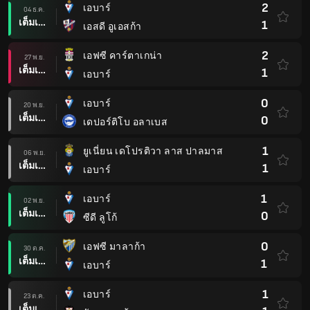
2
เอบาร์
04 ธ.ค.
เต็มเวลา
1
เอสดี อูเอสก้า
2
เอฟซี คาร์ตาเกน่า
27 พ.ย.
เต็มเวลา
1
เอบาร์
0
เอบาร์
20 พ.ย.
เต็มเวลา
0
เดปอร์ติโบ อลาเบส
1
ยูเนี่ยน เดโปรติวา ลาส ปาลมาส
06 พ.ย.
เต็มเวลา
1
เอบาร์
1
เอบาร์
02 พ.ย.
เต็มเวลา
0
ซีดี ลูโก้
0
เอฟซี มาลาก้า
30 ต.ค.
เต็มเวลา
1
เอบาร์
1
เอบาร์
23 ต.ค.
เต็มเวลา