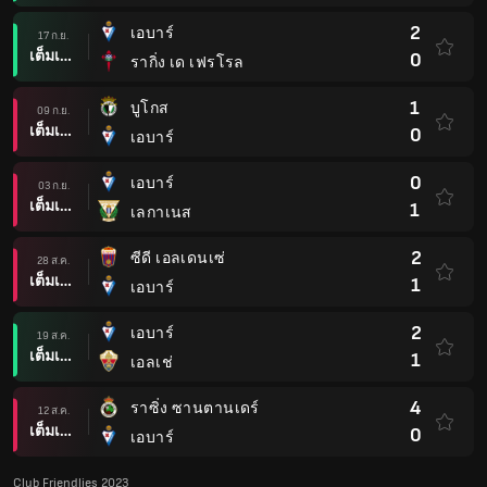
2
เอบาร์
17 ก.ย.
เต็มเวลา
0
รากิ่ง เด เฟรโรล
1
บูโกส
09 ก.ย.
เต็มเวลา
0
เอบาร์
0
เอบาร์
03 ก.ย.
เต็มเวลา
1
เลกาเนส
2
ซีดี เอลเดนเซ่
28 ส.ค.
เต็มเวลา
1
เอบาร์
2
เอบาร์
19 ส.ค.
เต็มเวลา
1
เอลเช่
4
ราซิ่ง ซานตานเดร์
12 ส.ค.
เต็มเวลา
0
เอบาร์
Club Friendlies 2023