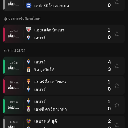
เต็มเวลา
0
เดปอร์ติโบ อลาเบส
ฟุตบอลกระชับมิตรสโมสร
1
แอธเลติก บิลเบา
01 ส.ค.
เต็มเวลา
0
เอบาร์
ลาลีกา 2 23/24
4
เอบาร์
02 มิ.ย.
เต็มเวลา
3
รีล อูเบียโด้
1
สปอร์ติ้ง เด กิฆอน
26 พ.ค.
เต็มเวลา
0
เอบาร์
1
เอบาร์
19 พ.ค.
เต็มเวลา
0
เอฟซี คาร์ตาเกน่า
2
เลบานเต้ ยูดี
11 พ.ค.
เต็มเวลา