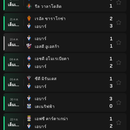
เต็มเวลา
1
รีล วาลาโดลิด
2
เรอัล ซาราโกซ่า
21 ต.ค.
เต็มเวลา
3
เอบาร์
1
เอบาร์
15 ต.ค.
เต็มเวลา
1
เอสดี อูเอสก้า
1
เอชดี อโมเรเบียตา
08 ต.ค.
เต็มเวลา
2
เอบาร์
1
ซีดี มิรันเดส
05 ต.ค.
เต็มเวลา
3
เอบาร์
3
เอบาร์
30 ก.ย.
เต็มเวลา
0
เตเนริฟฟ้า
1
เอฟซี คาร์ตาเกน่า
22 ก.ย.
เต็มเวลา
2
เอบาร์